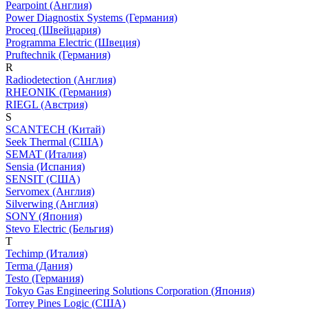
Pearpoint (Англия)
Power Diagnostix Systems (Германия)
Proceq (Швейцария)
Programma Electric (Швеция)
Pruftechnik (Германия)
R
Radiodetection (Англия)
RHEONIK (Германия)
RIEGL (Австрия)
S
SCANTECH (Китай)
Seek Thermal (США)
SEMAT (Италия)
Sensia (Испания)
SENSIT (США)
Servomex (Англия)
Silverwing (Англия)
SONY (Япония)
Stevo Electric (Бельгия)
T
Techimp (Италия)
Terma (Дания)
Testo (Германия)
Tokyo Gas Engineering Solutions Corporation (Япония)
Torrey Pines Logic (США)