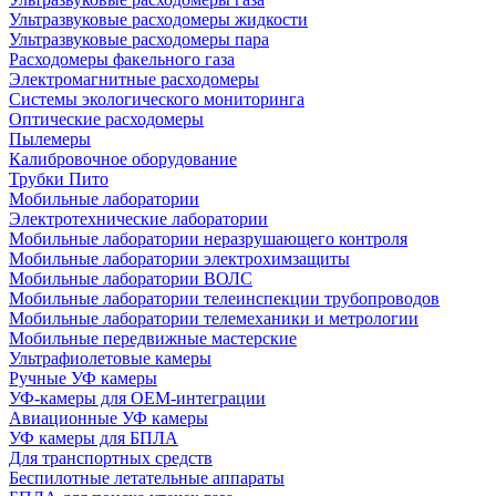
Ультразвуковые расходомеры жидкости
Ультразвуковые расходомеры пара
Расходомеры факельного газа
Электромагнитные расходомеры
Системы экологического мониторинга
Оптические расходомеры
Пылемеры
Калибровочное оборудование
Трубки Пито
Мобильные лаборатории
Электротехнические лаборатории
Мобильные лаборатории неразрушающего контроля
Мобильные лаборатории электрохимзащиты
Мобильные лаборатории ВОЛС
Мобильные лаборатории телеинспекции трубопроводов
Мобильные лаборатории телемеханики и метрологии
Мобильные передвижные мастерские
Ультрафиолетовые камеры
Ручные УФ камеры
УФ-камеры для OEM-интеграции
Авиационные УФ камеры
УФ камеры для БПЛА
Для транспортных средств
Беспилотные летательные аппараты