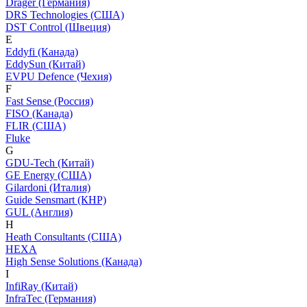
Dräger (Германия)
DRS Technologies (США)
DST Control (Швеция)
E
Eddyfi (Канада)
EddySun (Китай)
EVPU Defence (Чехия)
F
Fast Sense (Россия)
FISO (Канада)
FLIR (США)
Fluke
G
GDU-Tech (Китай)
GE Energy (США)
Gilardoni (Италия)
Guide Sensmart (КНР)
GUL (Англия)
H
Heath Consultants (США)
HEXA
High Sense Solutions (Канада)
I
InfiRay (Китай)
InfraTec (Германия)