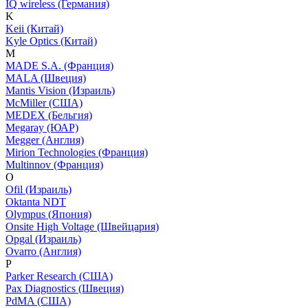
IQ wireless (Германия)
K
Keii (Китай)
Kyle Optics (Китай)
M
MADE S.A. (Франция)
MALA (Швеция)
Mantis Vision (Израиль)
McMiller (США)
MEDEX (Бельгия)
Megaray (ЮАР)
Megger (Англия)
Mirion Technologies (Франция)
Multinnov (Франция)
O
Ofil (Израиль)
Oktanta NDT
Olympus (Япония)
Onsite High Voltage (Швейцария)
Opgal (Израиль)
Ovarro (Англия)
P
Parker Research (США)
Pax Diagnostics (Швеция)
PdMA (США)