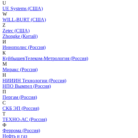
U
UE Systems (США)
W
WILL-BURT (США)
Z
Zetec (США)
Zhongke (Китай)
И
Иннополис (Россия)
К
КуйбышевТелеком-Метрология (Россия)
М
Миракс (Россия)
Н
НИИИН Технологии (Россия)
НПО Вымпел (Россия)
П
Пергам (Россия)
С
СКБ ЭП (Россия)
Т
ТЕХНО-АС (Россия)
Ф
Феррома (Россия)
Нефть и газ