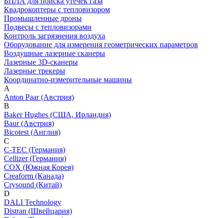
БПЛА для поиска утечек газа
Квадрокоптеры с тепловизором
Промышленные дроны
Подвесы с тепловизорами
Контроль загрязнения воздуха
Оборудование для измерения геометрических параметров
Воздушные лазерные сканеры
Лазерные 3D-сканеры
Лазерные трекеры
Координатно-измерительные машины
A
Anton Paar (Австрия)
B
Baker Hughes (США, Ирландия)
Baur (Австрия)
Bicotest (Англия)
C
C-TEC (Германия)
Cellizer (Германия)
COX (Южная Корея)
Creaform (Канада)
Crysound (Китай)
D
DALI Technology
Distran (Швейцария)