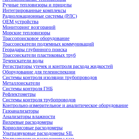
Ручные тепловизоры и прицелы
Интегрированные комплексы
Радиолокационные системы (РЛС)
OEM устройства
Мониторинг возгораний
Морские тепловизоры
Трассопоисковое оборудование
Трассоискатели подземных коммуникаций
Георадары глубинного поиска
Трассоискатели пластиковых труб
Течеискатели воды
Регистраторы утечек и контроля расхода жидкостей
Оборудование для телеинспекции
Cистемы контроля изоляции трубопроводов
Металлоискатели
Системы контроля ГНБ
Рефлектометры
Системы контроля трубопроводов
Контрольно-измерительное и аналитическое оборудование
Газоанализаторы
Анализаторы влажности
Вихревые расходомеры
Кориолисовые расходомеры
Ультразвуковые расходомеры SIL
Ультразвуковые расходомеры газа