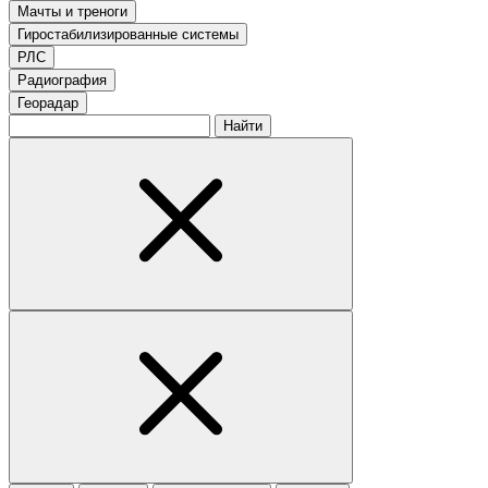
Мачты и треноги
Гиростабилизированные системы
РЛС
Радиография
Георадар
Найти