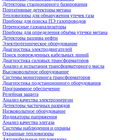
Детекторы стационарного базирования
Портативные детекторы метана
Тепловизоры для обнаружения утечек газа
Приборы для поиска ПЭ газопроводов
Переносные газоанализаторы
Приборы для определения объёма утечки метана
Детекторы разлива нефти
Электротехническое оборудование
Диагностика электродвигателей
Поиск поврежденных кабельных линий
Диагностика силовых трансформаторов
Анализ и испытания трансформаторного масла
Высоковольтное оборудование
Системы мониторинга трансформаторов
Диагностика подстанционного оборудования
Программное обеспечение
Релейная защита
Анализ качества электроэнергии
Детекторы частичных разрядов
Низковольтное оборудование
Индикаторы напряжения
Анализ качества элегаза
Системы наблюдения и охраны
Охранные тепловизоры
Автомобильные тепловизоры