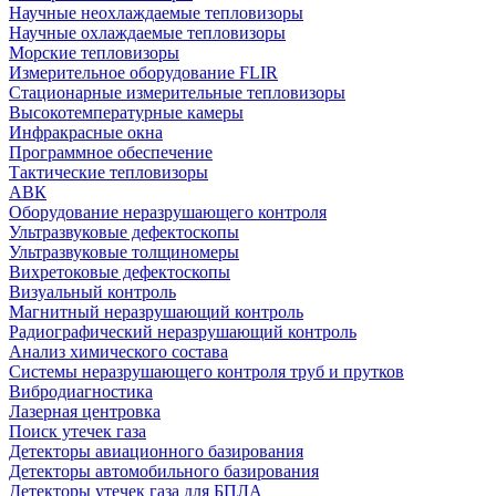
Научные неохлаждаемые тепловизоры
Научные охлаждаемые тепловизоры
Морские тепловизоры
Измерительное оборудование FLIR
Стационарные измерительные тепловизоры
Высокотемпературные камеры
Инфракрасные окна
Программное обеспечение
Тактические тепловизоры
АВК
Оборудование неразрушающего контроля
Ультразвуковые дефектоскопы
Ультразвуковые толщиномеры
Вихретоковые дефектоскопы
Визуальный контроль
Магнитный неразрушающий контроль
Радиографический неразрушающий контроль
Анализ химического состава
Системы неразрушающего контроля труб и прутков
Вибродиагностика
Лазерная центровка
Поиск утечек газа
Детекторы авиационного базирования
Детекторы автомобильного базирования
Детекторы утечек газа для БПЛА