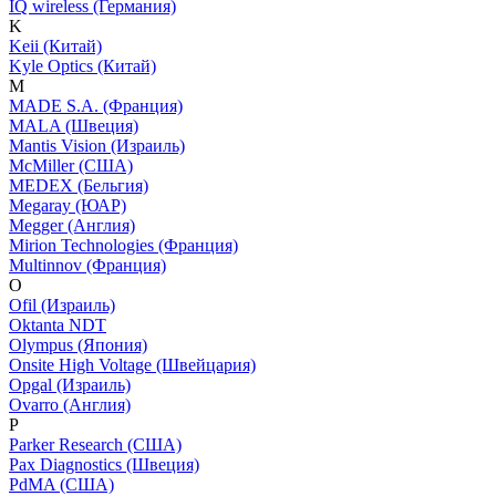
IQ wireless (Германия)
K
Keii (Китай)
Kyle Optics (Китай)
M
MADE S.A. (Франция)
MALA (Швеция)
Mantis Vision (Израиль)
McMiller (США)
MEDEX (Бельгия)
Megaray (ЮАР)
Megger (Англия)
Mirion Technologies (Франция)
Multinnov (Франция)
O
Ofil (Израиль)
Oktanta NDT
Olympus (Япония)
Onsite High Voltage (Швейцария)
Opgal (Израиль)
Ovarro (Англия)
P
Parker Research (США)
Pax Diagnostics (Швеция)
PdMA (США)