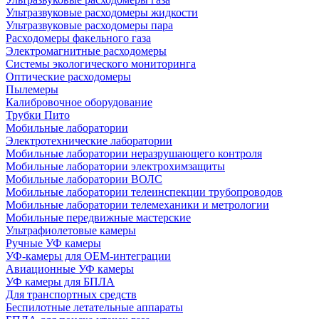
Ультразвуковые расходомеры жидкости
Ультразвуковые расходомеры пара
Расходомеры факельного газа
Электромагнитные расходомеры
Системы экологического мониторинга
Оптические расходомеры
Пылемеры
Калибровочное оборудование
Трубки Пито
Мобильные лаборатории
Электротехнические лаборатории
Мобильные лаборатории неразрушающего контроля
Мобильные лаборатории электрохимзащиты
Мобильные лаборатории ВОЛС
Мобильные лаборатории телеинспекции трубопроводов
Мобильные лаборатории телемеханики и метрологии
Мобильные передвижные мастерские
Ультрафиолетовые камеры
Ручные УФ камеры
УФ-камеры для OEM-интеграции
Авиационные УФ камеры
УФ камеры для БПЛА
Для транспортных средств
Беспилотные летательные аппараты