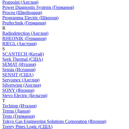
Pearpoint (Англия)
Power Diagnostix Systems (Германия)
Proceq (Швейцария)
Programma Electric (Швеция)
Pruftechnik (Германия)
R
Radiodetection (Англия)
RHEONIK (Германия)
RIEGL (Австрия)
S
SCANTECH (Китай)
Seek Thermal (США)
SEMAT (Италия)
Sensia (Испания)
SENSIT (США)
Servomex (Англия)
Silverwing (Англия)
SONY (Япония)
Stevo Electric (Бельгия)
T
Techimp (Италия)
Terma (Дания)
Testo (Германия)
Tokyo Gas Engineering Solutions Corporation (Япония)
Torrey Pines Logic (США)