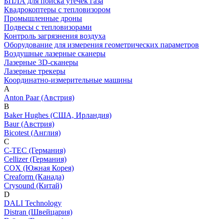
БПЛА для поиска утечек газа
Квадрокоптеры с тепловизором
Промышленные дроны
Подвесы с тепловизорами
Контроль загрязнения воздуха
Оборудование для измерения геометрических параметров
Воздушные лазерные сканеры
Лазерные 3D-сканеры
Лазерные трекеры
Координатно-измерительные машины
A
Anton Paar (Австрия)
B
Baker Hughes (США, Ирландия)
Baur (Австрия)
Bicotest (Англия)
C
C-TEC (Германия)
Cellizer (Германия)
COX (Южная Корея)
Creaform (Канада)
Crysound (Китай)
D
DALI Technology
Distran (Швейцария)