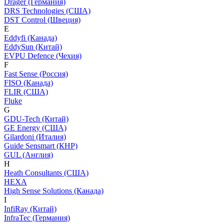
Dräger (Германия)
DRS Technologies (США)
DST Control (Швеция)
E
Eddyfi (Канада)
EddySun (Китай)
EVPU Defence (Чехия)
F
Fast Sense (Россия)
FISO (Канада)
FLIR (США)
Fluke
G
GDU-Tech (Китай)
GE Energy (США)
Gilardoni (Италия)
Guide Sensmart (КНР)
GUL (Англия)
H
Heath Consultants (США)
HEXA
High Sense Solutions (Канада)
I
InfiRay (Китай)
InfraTec (Германия)