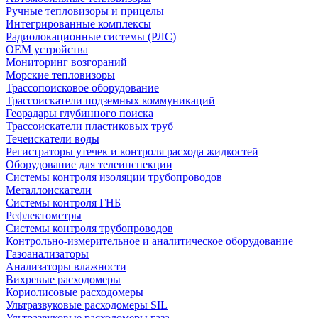
Ручные тепловизоры и прицелы
Интегрированные комплексы
Радиолокационные системы (РЛС)
OEM устройства
Мониторинг возгораний
Морские тепловизоры
Трассопоисковое оборудование
Трассоискатели подземных коммуникаций
Георадары глубинного поиска
Трассоискатели пластиковых труб
Течеискатели воды
Регистраторы утечек и контроля расхода жидкостей
Оборудование для телеинспекции
Cистемы контроля изоляции трубопроводов
Металлоискатели
Системы контроля ГНБ
Рефлектометры
Системы контроля трубопроводов
Контрольно-измерительное и аналитическое оборудование
Газоанализаторы
Анализаторы влажности
Вихревые расходомеры
Кориолисовые расходомеры
Ультразвуковые расходомеры SIL
Ультразвуковые расходомеры газа