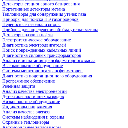
Детекторы стационарного базирования
Портативные детекторы метана
Тепловизоры для обнаружения утечек газа
Приборы для поиска ПЭ газопроводов
Переносные газоанализаторы
Приборы для определения объёма утечки метана
Детекторы разлива нефти
Электротехническое оборудование
Диагностика электродвигателей
Поиск поврежденных кабельных линий
Диагностика силовых трансформаторов
Анализ и испытания трансформаторного масла
Высоковольтное оборудование
Системы мониторинга трансформаторов
Диагностика подстанционного оборудования
Программное обеспечение
Релейная защита
Анализ качества электроэнергии
Детекторы частичных разрядов
Низковольтное оборудование
Индикаторы напряжения
Анализ качества элегаза
Системы наблюдения и охраны
Охранные тепловизоры
Автомобильные тепловизоры