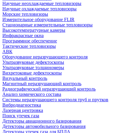
Научные неохлаждаемые тепловизоры
Научные охлаждаемые тепловизоры
Морские тепловизоры
Измерительное оборудование FLIR
Стационарные измерительные тепловизоры
Высокотемпературные камеры
Инфракрасные окна
Программное обеспечение
Тактические тепловизоры
АВК
Оборудование неразрушающего контроля
Ультразвуковые дефектоскопы
Ультразвуковые толщиномеры
Вихретоковые дефектоскопы
Визуальный контроль
Магнитный неразрушающий контроль
Радиографический неразрушающий контроль
Анализ химического состава
Системы неразрушающего контроля труб и прутков
Вибродиагностика
Лазерная центровка
Поиск утечек газа
Детекторы авиационного базирования
Детекторы автомобильного базирования
Детекторы утечек газа для БПЛА