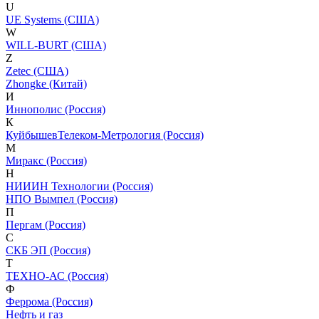
U
UE Systems (США)
W
WILL-BURT (США)
Z
Zetec (США)
Zhongke (Китай)
И
Иннополис (Россия)
К
КуйбышевТелеком-Метрология (Россия)
М
Миракс (Россия)
Н
НИИИН Технологии (Россия)
НПО Вымпел (Россия)
П
Пергам (Россия)
С
СКБ ЭП (Россия)
Т
ТЕХНО-АС (Россия)
Ф
Феррома (Россия)
Нефть и газ