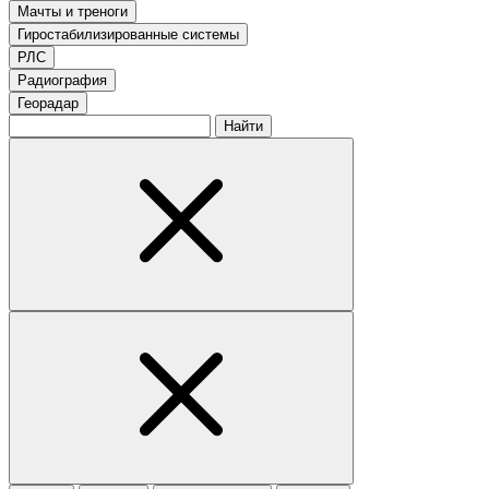
Мачты и треноги
Гиростабилизированные системы
РЛС
Радиография
Георадар
Найти