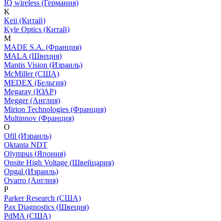
IQ wireless (Германия)
K
Keii (Китай)
Kyle Optics (Китай)
M
MADE S.A. (Франция)
MALA (Швеция)
Mantis Vision (Израиль)
McMiller (США)
MEDEX (Бельгия)
Megaray (ЮАР)
Megger (Англия)
Mirion Technologies (Франция)
Multinnov (Франция)
O
Ofil (Израиль)
Oktanta NDT
Olympus (Япония)
Onsite High Voltage (Швейцария)
Opgal (Израиль)
Ovarro (Англия)
P
Parker Research (США)
Pax Diagnostics (Швеция)
PdMA (США)