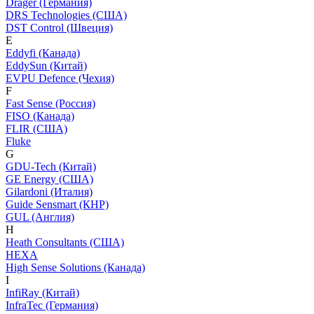
Dräger (Германия)
DRS Technologies (США)
DST Control (Швеция)
E
Eddyfi (Канада)
EddySun (Китай)
EVPU Defence (Чехия)
F
Fast Sense (Россия)
FISO (Канада)
FLIR (США)
Fluke
G
GDU-Tech (Китай)
GE Energy (США)
Gilardoni (Италия)
Guide Sensmart (КНР)
GUL (Англия)
H
Heath Consultants (США)
HEXA
High Sense Solutions (Канада)
I
InfiRay (Китай)
InfraTec (Германия)