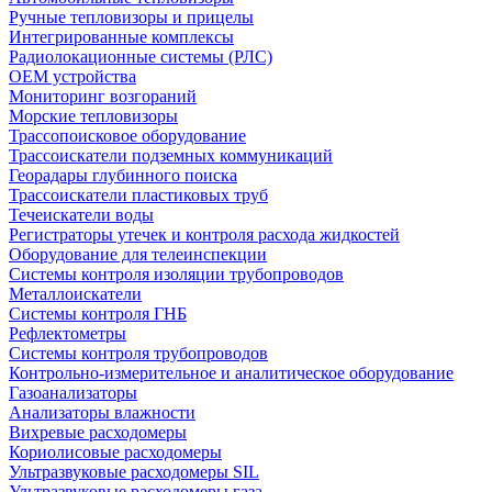
Ручные тепловизоры и прицелы
Интегрированные комплексы
Радиолокационные системы (РЛС)
OEM устройства
Мониторинг возгораний
Морские тепловизоры
Трассопоисковое оборудование
Трассоискатели подземных коммуникаций
Георадары глубинного поиска
Трассоискатели пластиковых труб
Течеискатели воды
Регистраторы утечек и контроля расхода жидкостей
Оборудование для телеинспекции
Cистемы контроля изоляции трубопроводов
Металлоискатели
Системы контроля ГНБ
Рефлектометры
Системы контроля трубопроводов
Контрольно-измерительное и аналитическое оборудование
Газоанализаторы
Анализаторы влажности
Вихревые расходомеры
Кориолисовые расходомеры
Ультразвуковые расходомеры SIL
Ультразвуковые расходомеры газа