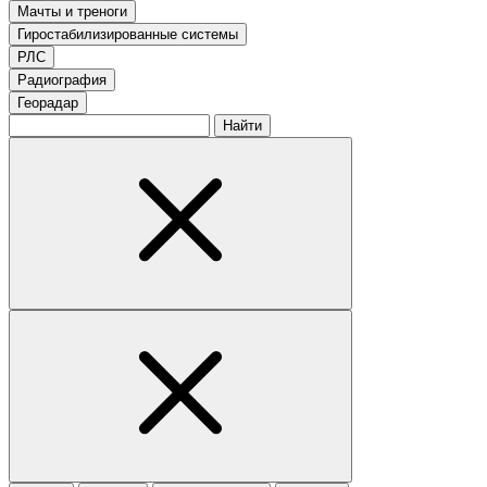
Мачты и треноги
Гиростабилизированные системы
РЛС
Радиография
Георадар
Найти