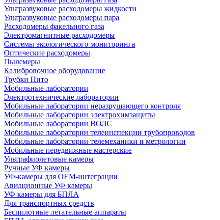
Ультразвуковые расходомеры жидкости
Ультразвуковые расходомеры пара
Расходомеры факельного газа
Электромагнитные расходомеры
Системы экологического мониторинга
Оптические расходомеры
Пылемеры
Калибровочное оборудование
Трубки Пито
Мобильные лаборатории
Электротехнические лаборатории
Мобильные лаборатории неразрушающего контроля
Мобильные лаборатории электрохимзащиты
Мобильные лаборатории ВОЛС
Мобильные лаборатории телеинспекции трубопроводов
Мобильные лаборатории телемеханики и метрологии
Мобильные передвижные мастерские
Ультрафиолетовые камеры
Ручные УФ камеры
УФ-камеры для OEM-интеграции
Авиационные УФ камеры
УФ камеры для БПЛА
Для транспортных средств
Беспилотные летательные аппараты