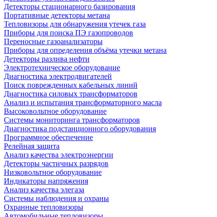
Детекторы стационарного базирования
Портативные детекторы метана
Тепловизоры для обнаружения утечек газа
Приборы для поиска ПЭ газопроводов
Переносные газоанализаторы
Приборы для определения объёма утечки метана
Детекторы разлива нефти
Электротехническое оборудование
Диагностика электродвигателей
Поиск поврежденных кабельных линий
Диагностика силовых трансформаторов
Анализ и испытания трансформаторного масла
Высоковольтное оборудование
Системы мониторинга трансформаторов
Диагностика подстанционного оборудования
Программное обеспечение
Релейная защита
Анализ качества электроэнергии
Детекторы частичных разрядов
Низковольтное оборудование
Индикаторы напряжения
Анализ качества элегаза
Системы наблюдения и охраны
Охранные тепловизоры
Автомобильные тепловизоры