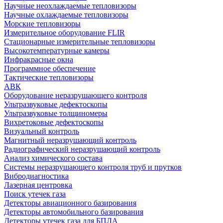
Научные неохлаждаемые тепловизоры
Научные охлаждаемые тепловизоры
Морские тепловизоры
Измерительное оборудование FLIR
Стационарные измерительные тепловизоры
Высокотемпературные камеры
Инфракрасные окна
Программное обеспечение
Тактические тепловизоры
АВК
Оборудование неразрушающего контроля
Ультразвуковые дефектоскопы
Ультразвуковые толщиномеры
Вихретоковые дефектоскопы
Визуальный контроль
Магнитный неразрушающий контроль
Радиографический неразрушающий контроль
Анализ химического состава
Системы неразрушающего контроля труб и прутков
Вибродиагностика
Лазерная центровка
Поиск утечек газа
Детекторы авиационного базирования
Детекторы автомобильного базирования
Детекторы утечек газа для БПЛА