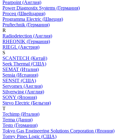
Pearpoint (Англия)
Power Diagnostix Systems (Германия)
Proceq (Швейцария)
Programma Electric (Швеция)
Pruftechnik (Германия)
R
Radiodetection (Англия)
RHEONIK (Германия)
RIEGL (Австрия)
S
SCANTECH (Китай)
Seek Thermal (США)
SEMAT (Италия)
Sensia (Испания)
SENSIT (США)
Servomex (Англия)
Silverwing (Англия)
SONY (Япония)
Stevo Electric (Бельгия)
T
Techimp (Италия)
Terma (Дания)
Testo (Германия)
Tokyo Gas Engineering Solutions Corporation (Япония)
Torrey Pines Logic (США)