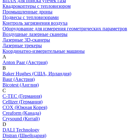
БПЛА для поиска утечек газа
Квадрокоптеры с тепловизором
Промышленные дроны
Подвесы с тепловизорами
Контроль загрязнения воздуха
Оборудование для измерения геометрических параметров
Воздушные лазерные сканеры
Лазерные 3D-сканеры
Лазерные трекеры
Координатно-измерительные машины
A
Anton Paar (Австрия)
B
Baker Hughes (США, Ирландия)
Baur (Австрия)
Bicotest (Англия)
C
C-TEC (Германия)
Cellizer (Германия)
COX (Южная Корея)
Creaform (Канада)
Crysound (Китай)
D
DALI Technology
Distran (Швейцария)