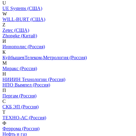
U
UE Systems (США)
W
WILL-BURT (США)
Z
Zetec (США)
Zhongke (Китай)
И
Иннополис (Россия)
К
КуйбышевТелеком-Метрология (Россия)
М
Миракс (Россия)
Н
НИИИН Технологии (Россия)
НПО Вымпел (Россия)
П
Пергам (Россия)
С
СКБ ЭП (Россия)
Т
ТЕХНО-АС (Россия)
Ф
Феррома (Россия)
Нефть и газ