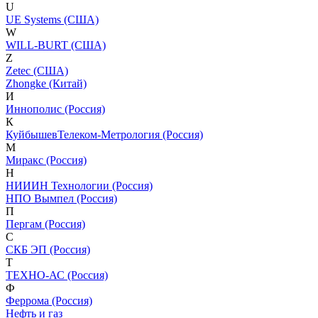
U
UE Systems (США)
W
WILL-BURT (США)
Z
Zetec (США)
Zhongke (Китай)
И
Иннополис (Россия)
К
КуйбышевТелеком-Метрология (Россия)
М
Миракс (Россия)
Н
НИИИН Технологии (Россия)
НПО Вымпел (Россия)
П
Пергам (Россия)
С
СКБ ЭП (Россия)
Т
ТЕХНО-АС (Россия)
Ф
Феррома (Россия)
Нефть и газ