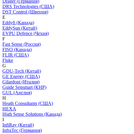
Dräger (Германия)
DRS Technologies (США)
DST Control (Швеция)
E
Eddyfi (Канада)
EddySun (Китай)
EVPU Defence (Чехия)
F
Fast Sense (Россия)
FISO (Канада)
FLIR (США)
Fluke
G
GDU-Tech (Китай)
GE Energy (США)
Gilardoni (Италия)
Guide Sensmart (КНР)
GUL (Англия)
H
Heath Consultants (США)
HEXA
High Sense Solutions (Канада)
I
InfiRay (Китай)
InfraTec (Германия)