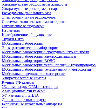
Ультразвуковые расходомеры жидкости
Ультразвуковые расходомеры пара
Расходомеры факельного газа
Электромагнитные расходомеры
Системы экологического мониторинга
Оптические расходомеры
Пылемеры
Калибровочное оборудование
Трубки Пито
Мобильные лаборатории
Электротехнические лаборатории
Мобильные лаборатории неразрушающего контроля
Мобильные лаборатории электрохимзащиты
Мобильные лаборатории ВОЛС
Мобильные лаборатории телеинспекции трубопроводов
Мобильные лаборатории телемеханики и метрологии
Мобильные передвижные мастерские
Ультрафиолетовые камеры
Ручные УФ камеры
УФ-камеры для OEM-интеграции
Авиационные УФ камеры
УФ камеры для БПЛА
Для транспортных средств
Беспилотные летательные аппараты