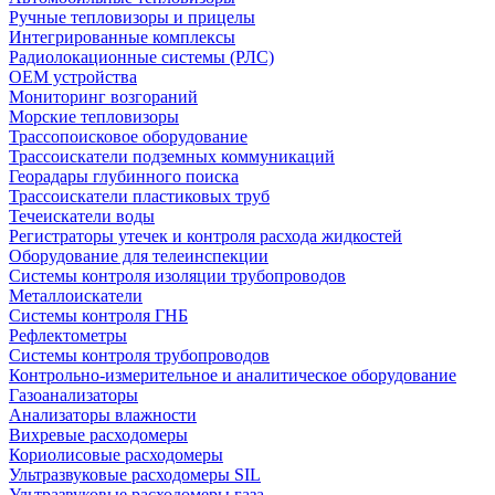
Ручные тепловизоры и прицелы
Интегрированные комплексы
Радиолокационные системы (РЛС)
OEM устройства
Мониторинг возгораний
Морские тепловизоры
Трассопоисковое оборудование
Трассоискатели подземных коммуникаций
Георадары глубинного поиска
Трассоискатели пластиковых труб
Течеискатели воды
Регистраторы утечек и контроля расхода жидкостей
Оборудование для телеинспекции
Cистемы контроля изоляции трубопроводов
Металлоискатели
Системы контроля ГНБ
Рефлектометры
Системы контроля трубопроводов
Контрольно-измерительное и аналитическое оборудование
Газоанализаторы
Анализаторы влажности
Вихревые расходомеры
Кориолисовые расходомеры
Ультразвуковые расходомеры SIL
Ультразвуковые расходомеры газа