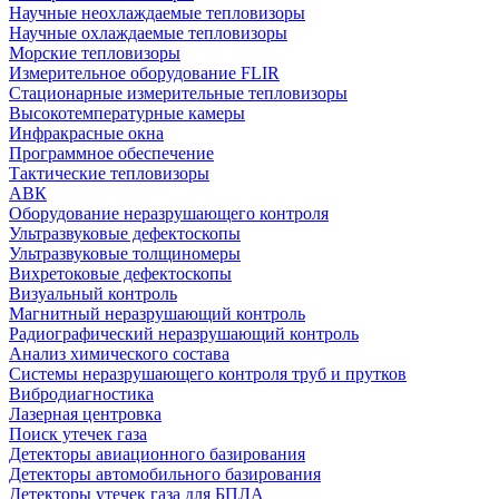
Научные неохлаждаемые тепловизоры
Научные охлаждаемые тепловизоры
Морские тепловизоры
Измерительное оборудование FLIR
Стационарные измерительные тепловизоры
Высокотемпературные камеры
Инфракрасные окна
Программное обеспечение
Тактические тепловизоры
АВК
Оборудование неразрушающего контроля
Ультразвуковые дефектоскопы
Ультразвуковые толщиномеры
Вихретоковые дефектоскопы
Визуальный контроль
Магнитный неразрушающий контроль
Радиографический неразрушающий контроль
Анализ химического состава
Системы неразрушающего контроля труб и прутков
Вибродиагностика
Лазерная центровка
Поиск утечек газа
Детекторы авиационного базирования
Детекторы автомобильного базирования
Детекторы утечек газа для БПЛА