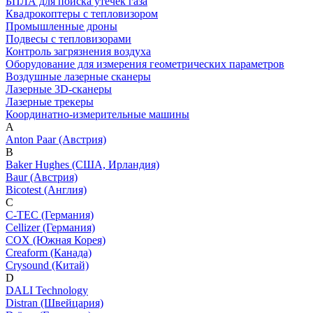
БПЛА для поиска утечек газа
Квадрокоптеры с тепловизором
Промышленные дроны
Подвесы с тепловизорами
Контроль загрязнения воздуха
Оборудование для измерения геометрических параметров
Воздушные лазерные сканеры
Лазерные 3D-сканеры
Лазерные трекеры
Координатно-измерительные машины
A
Anton Paar (Австрия)
B
Baker Hughes (США, Ирландия)
Baur (Австрия)
Bicotest (Англия)
C
C-TEC (Германия)
Cellizer (Германия)
COX (Южная Корея)
Creaform (Канада)
Crysound (Китай)
D
DALI Technology
Distran (Швейцария)