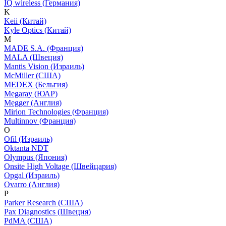
IQ wireless (Германия)
K
Keii (Китай)
Kyle Optics (Китай)
M
MADE S.A. (Франция)
MALA (Швеция)
Mantis Vision (Израиль)
McMiller (США)
MEDEX (Бельгия)
Megaray (ЮАР)
Megger (Англия)
Mirion Technologies (Франция)
Multinnov (Франция)
O
Ofil (Израиль)
Oktanta NDT
Olympus (Япония)
Onsite High Voltage (Швейцария)
Opgal (Израиль)
Ovarro (Англия)
P
Parker Research (США)
Pax Diagnostics (Швеция)
PdMA (США)