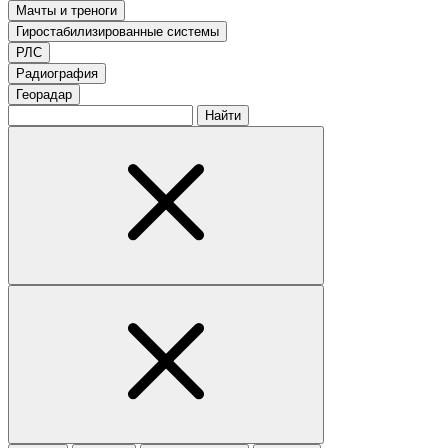
Мачты и треноги
Гиростабилизированные системы
РЛС
Радиография
Георадар
Найти