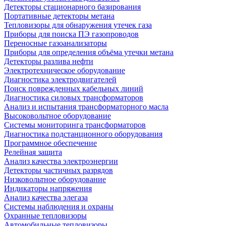
Детекторы стационарного базирования
Портативные детекторы метана
Тепловизоры для обнаружения утечек газа
Приборы для поиска ПЭ газопроводов
Переносные газоанализаторы
Приборы для определения объёма утечки метана
Детекторы разлива нефти
Электротехническое оборудование
Диагностика электродвигателей
Поиск поврежденных кабельных линий
Диагностика силовых трансформаторов
Анализ и испытания трансформаторного масла
Высоковольтное оборудование
Системы мониторинга трансформаторов
Диагностика подстанционного оборудования
Программное обеспечение
Релейная защита
Анализ качества электроэнергии
Детекторы частичных разрядов
Низковольтное оборудование
Индикаторы напряжения
Анализ качества элегаза
Системы наблюдения и охраны
Охранные тепловизоры
Автомобильные тепловизоры