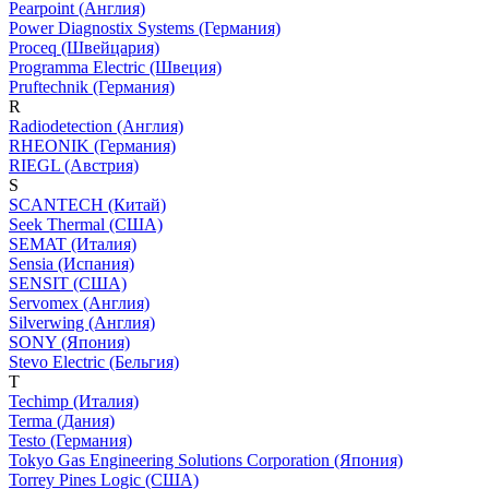
Pearpoint (Англия)
Power Diagnostix Systems (Германия)
Proceq (Швейцария)
Programma Electric (Швеция)
Pruftechnik (Германия)
R
Radiodetection (Англия)
RHEONIK (Германия)
RIEGL (Австрия)
S
SCANTECH (Китай)
Seek Thermal (США)
SEMAT (Италия)
Sensia (Испания)
SENSIT (США)
Servomex (Англия)
Silverwing (Англия)
SONY (Япония)
Stevo Electric (Бельгия)
T
Techimp (Италия)
Terma (Дания)
Testo (Германия)
Tokyo Gas Engineering Solutions Corporation (Япония)
Torrey Pines Logic (США)