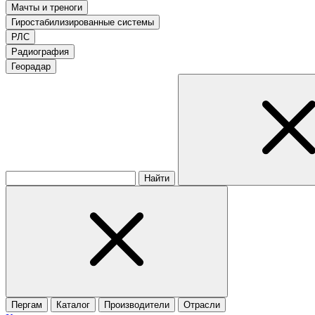
Мачты и треноги
Гиростабилизированные системы
РЛС
Радиография
Георадар
Найти
Пергам
Каталог
Производители
Отрасли