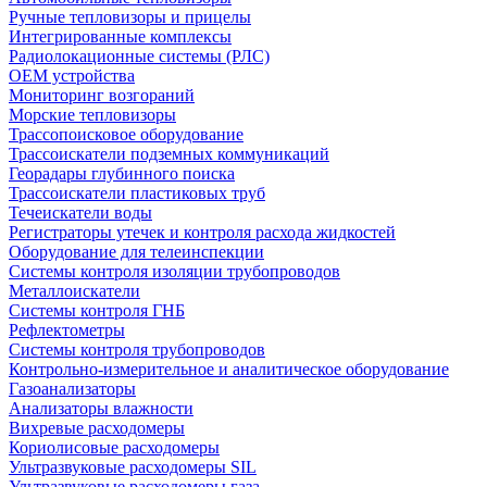
Ручные тепловизоры и прицелы
Интегрированные комплексы
Радиолокационные системы (РЛС)
OEM устройства
Мониторинг возгораний
Морские тепловизоры
Трассопоисковое оборудование
Трассоискатели подземных коммуникаций
Георадары глубинного поиска
Трассоискатели пластиковых труб
Течеискатели воды
Регистраторы утечек и контроля расхода жидкостей
Оборудование для телеинспекции
Cистемы контроля изоляции трубопроводов
Металлоискатели
Системы контроля ГНБ
Рефлектометры
Системы контроля трубопроводов
Контрольно-измерительное и аналитическое оборудование
Газоанализаторы
Анализаторы влажности
Вихревые расходомеры
Кориолисовые расходомеры
Ультразвуковые расходомеры SIL
Ультразвуковые расходомеры газа