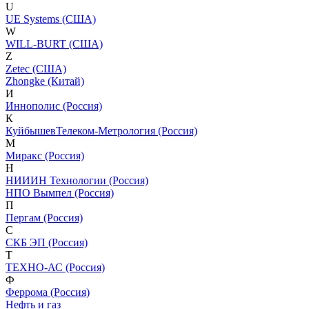
U
UE Systems (США)
W
WILL-BURT (США)
Z
Zetec (США)
Zhongke (Китай)
И
Иннополис (Россия)
К
КуйбышевТелеком-Метрология (Россия)
М
Миракс (Россия)
Н
НИИИН Технологии (Россия)
НПО Вымпел (Россия)
П
Пергам (Россия)
С
СКБ ЭП (Россия)
Т
ТЕХНО-АС (Россия)
Ф
Феррома (Россия)
Нефть и газ