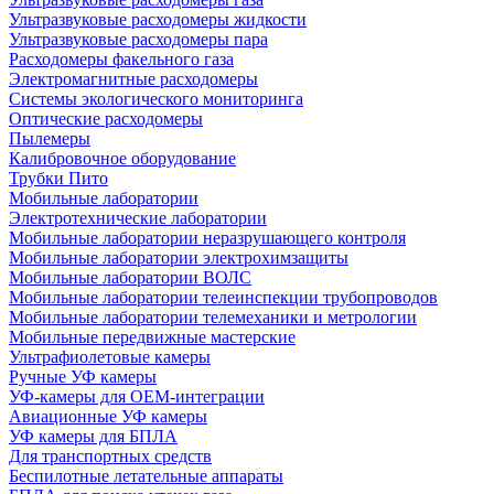
Ультразвуковые расходомеры жидкости
Ультразвуковые расходомеры пара
Расходомеры факельного газа
Электромагнитные расходомеры
Системы экологического мониторинга
Оптические расходомеры
Пылемеры
Калибровочное оборудование
Трубки Пито
Мобильные лаборатории
Электротехнические лаборатории
Мобильные лаборатории неразрушающего контроля
Мобильные лаборатории электрохимзащиты
Мобильные лаборатории ВОЛС
Мобильные лаборатории телеинспекции трубопроводов
Мобильные лаборатории телемеханики и метрологии
Мобильные передвижные мастерские
Ультрафиолетовые камеры
Ручные УФ камеры
УФ-камеры для OEM-интеграции
Авиационные УФ камеры
УФ камеры для БПЛА
Для транспортных средств
Беспилотные летательные аппараты