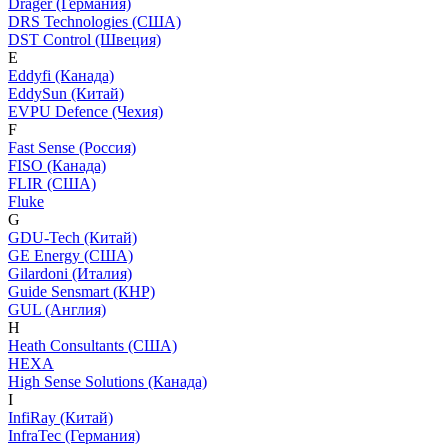
Dräger (Германия)
DRS Technologies (США)
DST Control (Швеция)
E
Eddyfi (Канада)
EddySun (Китай)
EVPU Defence (Чехия)
F
Fast Sense (Россия)
FISO (Канада)
FLIR (США)
Fluke
G
GDU-Tech (Китай)
GE Energy (США)
Gilardoni (Италия)
Guide Sensmart (КНР)
GUL (Англия)
H
Heath Consultants (США)
HEXA
High Sense Solutions (Канада)
I
InfiRay (Китай)
InfraTec (Германия)