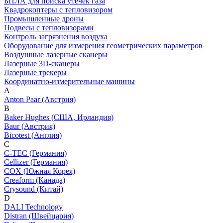
БПЛА для поиска утечек газа
Квадрокоптеры с тепловизором
Промышленные дроны
Подвесы с тепловизорами
Контроль загрязнения воздуха
Оборудование для измерения геометрических параметров
Воздушные лазерные сканеры
Лазерные 3D-сканеры
Лазерные трекеры
Координатно-измерительные машины
A
Anton Paar (Австрия)
B
Baker Hughes (США, Ирландия)
Baur (Австрия)
Bicotest (Англия)
C
C-TEC (Германия)
Cellizer (Германия)
COX (Южная Корея)
Creaform (Канада)
Crysound (Китай)
D
DALI Technology
Distran (Швейцария)