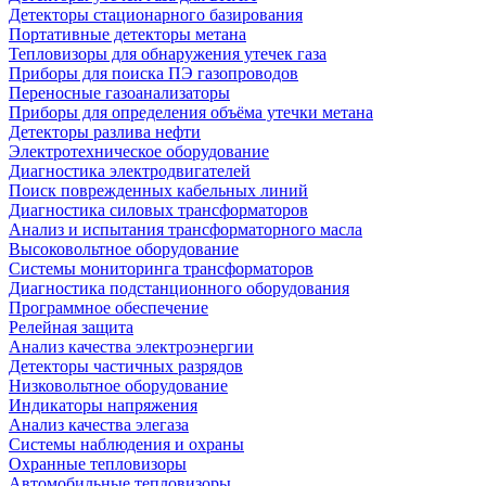
Детекторы стационарного базирования
Портативные детекторы метана
Тепловизоры для обнаружения утечек газа
Приборы для поиска ПЭ газопроводов
Переносные газоанализаторы
Приборы для определения объёма утечки метана
Детекторы разлива нефти
Электротехническое оборудование
Диагностика электродвигателей
Поиск поврежденных кабельных линий
Диагностика силовых трансформаторов
Анализ и испытания трансформаторного масла
Высоковольтное оборудование
Системы мониторинга трансформаторов
Диагностика подстанционного оборудования
Программное обеспечение
Релейная защита
Анализ качества электроэнергии
Детекторы частичных разрядов
Низковольтное оборудование
Индикаторы напряжения
Анализ качества элегаза
Системы наблюдения и охраны
Охранные тепловизоры
Автомобильные тепловизоры