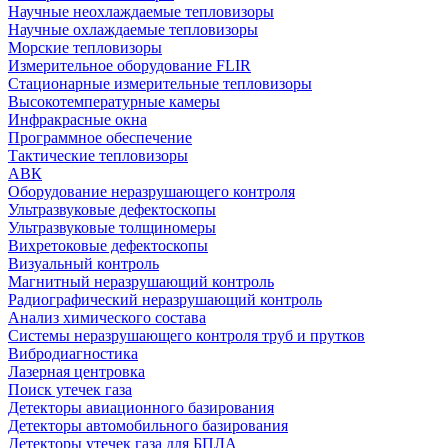
Научные неохлаждаемые тепловизоры
Научные охлаждаемые тепловизоры
Морские тепловизоры
Измерительное оборудование FLIR
Стационарные измерительные тепловизоры
Высокотемпературные камеры
Инфракрасные окна
Программное обеспечение
Тактические тепловизоры
АВК
Оборудование неразрушающего контроля
Ультразвуковые дефектоскопы
Ультразвуковые толщиномеры
Вихретоковые дефектоскопы
Визуальный контроль
Магнитный неразрушающий контроль
Радиографический неразрушающий контроль
Анализ химического состава
Системы неразрушающего контроля труб и прутков
Вибродиагностика
Лазерная центровка
Поиск утечек газа
Детекторы авиационного базирования
Детекторы автомобильного базирования
Детекторы утечек газа для БПЛА