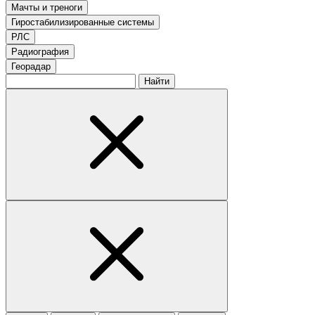
Мачты и треноги
Гиростабилизированные системы
РЛС
Радиография
Георадар
Найти