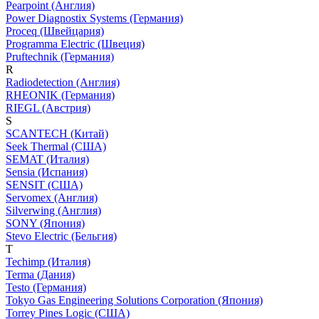
Pearpoint (Англия)
Power Diagnostix Systems (Германия)
Proceq (Швейцария)
Programma Electric (Швеция)
Pruftechnik (Германия)
R
Radiodetection (Англия)
RHEONIK (Германия)
RIEGL (Австрия)
S
SCANTECH (Китай)
Seek Thermal (США)
SEMAT (Италия)
Sensia (Испания)
SENSIT (США)
Servomex (Англия)
Silverwing (Англия)
SONY (Япония)
Stevo Electric (Бельгия)
T
Techimp (Италия)
Terma (Дания)
Testo (Германия)
Tokyo Gas Engineering Solutions Corporation (Япония)
Torrey Pines Logic (США)