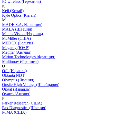
IQ wireless (Германия)
K
Keii (Китай)
Kyle Optics (Китай)
M
MADE S.A. (Франция)
MALA (Швеция)
Mantis Vision (Израиль)
McMiller (США)
MEDEX (Бельгия)
Megaray (ЮАР)
Megger (Англия)
Mirion Technologies (Франция)
Multinnov (Франция)
O
Ofil (Израиль)
Oktanta NDT
Olympus (Япония)
Onsite High Voltage (Швейцария)
Opgal (Израиль)
Ovarro (Англия)
P
Parker Research (США)
Pax Diagnostics (Швеция)
PdMA (США)