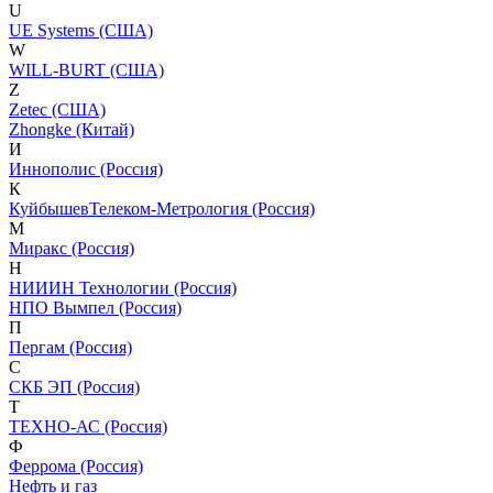
U
UE Systems (США)
W
WILL-BURT (США)
Z
Zetec (США)
Zhongke (Китай)
И
Иннополис (Россия)
К
КуйбышевТелеком-Метрология (Россия)
М
Миракс (Россия)
Н
НИИИН Технологии (Россия)
НПО Вымпел (Россия)
П
Пергам (Россия)
С
СКБ ЭП (Россия)
Т
ТЕХНО-АС (Россия)
Ф
Феррома (Россия)
Нефть и газ