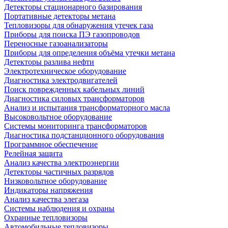
Детекторы стационарного базирования
Портативные детекторы метана
Тепловизоры для обнаружения утечек газа
Приборы для поиска ПЭ газопроводов
Переносные газоанализаторы
Приборы для определения объёма утечки метана
Детекторы разлива нефти
Электротехническое оборудование
Диагностика электродвигателей
Поиск поврежденных кабельных линий
Диагностика силовых трансформаторов
Анализ и испытания трансформаторного масла
Высоковольтное оборудование
Системы мониторинга трансформаторов
Диагностика подстанционного оборудования
Программное обеспечение
Релейная защита
Анализ качества электроэнергии
Детекторы частичных разрядов
Низковольтное оборудование
Индикаторы напряжения
Анализ качества элегаза
Системы наблюдения и охраны
Охранные тепловизоры
Автомобильные тепловизоры