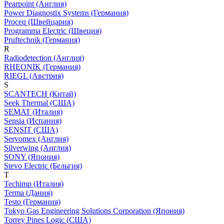
Pearpoint (Англия)
Power Diagnostix Systems (Германия)
Proceq (Швейцария)
Programma Electric (Швеция)
Pruftechnik (Германия)
R
Radiodetection (Англия)
RHEONIK (Германия)
RIEGL (Австрия)
S
SCANTECH (Китай)
Seek Thermal (США)
SEMAT (Италия)
Sensia (Испания)
SENSIT (США)
Servomex (Англия)
Silverwing (Англия)
SONY (Япония)
Stevo Electric (Бельгия)
T
Techimp (Италия)
Terma (Дания)
Testo (Германия)
Tokyo Gas Engineering Solutions Corporation (Япония)
Torrey Pines Logic (США)