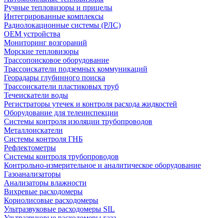
Ручные тепловизоры и прицелы
Интегрированные комплексы
Радиолокационные системы (РЛС)
OEM устройства
Мониторинг возгораний
Морские тепловизоры
Трассопоисковое оборудование
Трассоискатели подземных коммуникаций
Георадары глубинного поиска
Трассоискатели пластиковых труб
Течеискатели воды
Регистраторы утечек и контроля расхода жидкостей
Оборудование для телеинспекции
Cистемы контроля изоляции трубопроводов
Металлоискатели
Системы контроля ГНБ
Рефлектометры
Системы контроля трубопроводов
Контрольно-измерительное и аналитическое оборудование
Газоанализаторы
Анализаторы влажности
Вихревые расходомеры
Кориолисовые расходомеры
Ультразвуковые расходомеры SIL
Ультразвуковые расходомеры газа