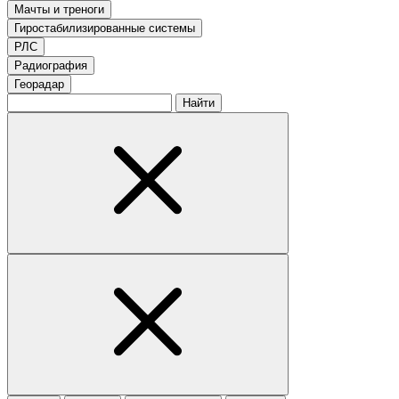
Мачты и треноги
Гиростабилизированные системы
РЛС
Радиография
Георадар
Найти