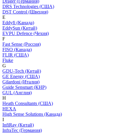
Dräger (Германия)
DRS Technologies (США)
DST Control (Швеция)
E
Eddyfi (Канада)
EddySun (Китай)
EVPU Defence (Чехия)
F
Fast Sense (Россия)
FISO (Канада)
FLIR (США)
Fluke
G
GDU-Tech (Китай)
GE Energy (США)
Gilardoni (Италия)
Guide Sensmart (КНР)
GUL (Англия)
H
Heath Consultants (США)
HEXA
High Sense Solutions (Канада)
I
InfiRay (Китай)
InfraTec (Германия)