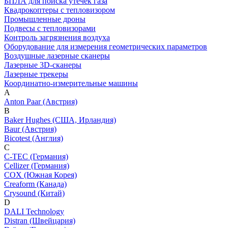
БПЛА для поиска утечек газа
Квадрокоптеры с тепловизором
Промышленные дроны
Подвесы с тепловизорами
Контроль загрязнения воздуха
Оборудование для измерения геометрических параметров
Воздушные лазерные сканеры
Лазерные 3D-сканеры
Лазерные трекеры
Координатно-измерительные машины
A
Anton Paar (Австрия)
B
Baker Hughes (США, Ирландия)
Baur (Австрия)
Bicotest (Англия)
C
C-TEC (Германия)
Cellizer (Германия)
COX (Южная Корея)
Creaform (Канада)
Crysound (Китай)
D
DALI Technology
Distran (Швейцария)