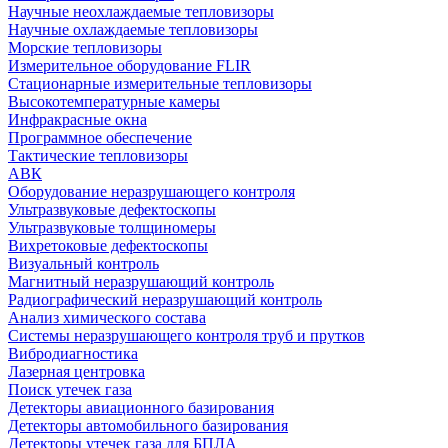
Научные неохлаждаемые тепловизоры
Научные охлаждаемые тепловизоры
Морские тепловизоры
Измерительное оборудование FLIR
Стационарные измерительные тепловизоры
Высокотемпературные камеры
Инфракрасные окна
Программное обеспечение
Тактические тепловизоры
АВК
Оборудование неразрушающего контроля
Ультразвуковые дефектоскопы
Ультразвуковые толщиномеры
Вихретоковые дефектоскопы
Визуальный контроль
Магнитный неразрушающий контроль
Радиографический неразрушающий контроль
Анализ химического состава
Системы неразрушающего контроля труб и прутков
Вибродиагностика
Лазерная центровка
Поиск утечек газа
Детекторы авиационного базирования
Детекторы автомобильного базирования
Детекторы утечек газа для БПЛА