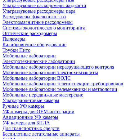
Ультразвуковые расходомеры жидкости
Ультразвуковые расходомеры пара
Расходомеры факельного газа
Электромагнитные расходомеры
Системы экологического мониторинга
Оптические расходомеры
Пылемеры
Калибровочное оборудование
Трубки Пито
Мобильные лаборатории
Электротехнические лаборатории
Мобильные лаборатории неразрушающего контроля
Мобильные лаборатории электрохимзащиты
Мобильные лаборатории ВОЛС
Мобильные лаборатории телеинспекции трубопроводов
Мобильные лаборатории телемеханики и метрологии
Мобильные передвижные мастерские
Ультрафиолетовые камеры
Ручные УФ камеры
УФ-камеры для OEM-интеграции
Авиационные УФ камеры
УФ камеры для БПЛА
Для транспортных средств
Беспилотные летательные аппараты