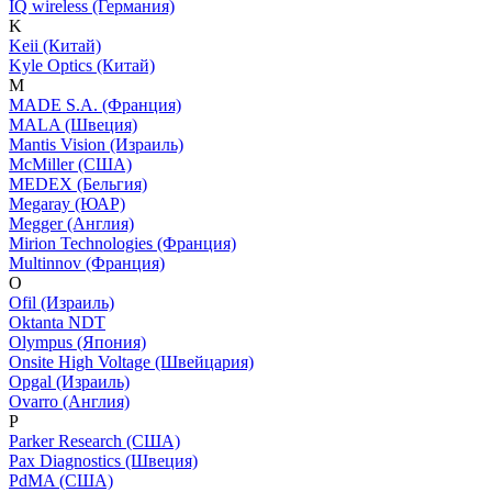
IQ wireless (Германия)
K
Keii (Китай)
Kyle Optics (Китай)
M
MADE S.A. (Франция)
MALA (Швеция)
Mantis Vision (Израиль)
McMiller (США)
MEDEX (Бельгия)
Megaray (ЮАР)
Megger (Англия)
Mirion Technologies (Франция)
Multinnov (Франция)
O
Ofil (Израиль)
Oktanta NDT
Olympus (Япония)
Onsite High Voltage (Швейцария)
Opgal (Израиль)
Ovarro (Англия)
P
Parker Research (США)
Pax Diagnostics (Швеция)
PdMA (США)