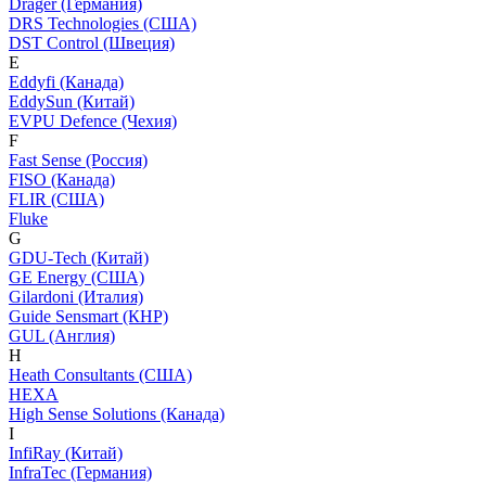
Dräger (Германия)
DRS Technologies (США)
DST Control (Швеция)
E
Eddyfi (Канада)
EddySun (Китай)
EVPU Defence (Чехия)
F
Fast Sense (Россия)
FISO (Канада)
FLIR (США)
Fluke
G
GDU-Tech (Китай)
GE Energy (США)
Gilardoni (Италия)
Guide Sensmart (КНР)
GUL (Англия)
H
Heath Consultants (США)
HEXA
High Sense Solutions (Канада)
I
InfiRay (Китай)
InfraTec (Германия)