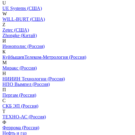
U
UE Systems (США)
W
WILL-BURT (США)
Z
Zetec (США)
Zhongke (Китай)
И
Иннополис (Россия)
К
КуйбышевТелеком-Метрология (Россия)
М
Миракс (Россия)
Н
НИИИН Технологии (Россия)
НПО Вымпел (Россия)
П
Пергам (Россия)
С
СКБ ЭП (Россия)
Т
ТЕХНО-АС (Россия)
Ф
Феррома (Россия)
Нефть и газ