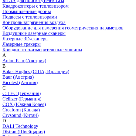
БПЛА для поиска утечек газа
Квадрокоптеры с тепловизором
Промышленные дроны
Подвесы с тепловизорами
Контроль загрязнения воздуха
Оборудование для измерения геометрических параметров
Воздушные лазерные сканеры
Лазерные 3D-сканеры
Лазерные трекеры
Координатно-измерительные машины
A
Anton Paar (Австрия)
B
Baker Hughes (США, Ирландия)
Baur (Австрия)
Bicotest (Англия)
C
C-TEC (Германия)
Cellizer (Германия)
COX (Южная Корея)
Creaform (Канада)
Crysound (Китай)
D
DALI Technology
Distran (Швейцария)