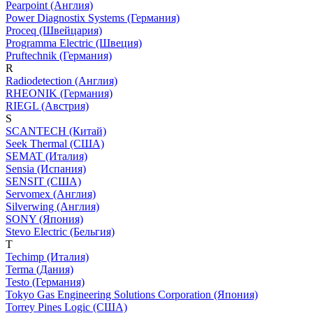
Pearpoint (Англия)
Power Diagnostix Systems (Германия)
Proceq (Швейцария)
Programma Electric (Швеция)
Pruftechnik (Германия)
R
Radiodetection (Англия)
RHEONIK (Германия)
RIEGL (Австрия)
S
SCANTECH (Китай)
Seek Thermal (США)
SEMAT (Италия)
Sensia (Испания)
SENSIT (США)
Servomex (Англия)
Silverwing (Англия)
SONY (Япония)
Stevo Electric (Бельгия)
T
Techimp (Италия)
Terma (Дания)
Testo (Германия)
Tokyo Gas Engineering Solutions Corporation (Япония)
Torrey Pines Logic (США)