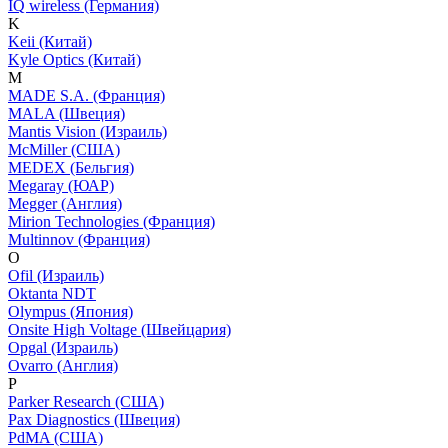
IQ wireless (Германия)
K
Keii (Китай)
Kyle Optics (Китай)
M
MADE S.A. (Франция)
MALA (Швеция)
Mantis Vision (Израиль)
McMiller (США)
MEDEX (Бельгия)
Megaray (ЮАР)
Megger (Англия)
Mirion Technologies (Франция)
Multinnov (Франция)
O
Ofil (Израиль)
Oktanta NDT
Olympus (Япония)
Onsite High Voltage (Швейцария)
Opgal (Израиль)
Ovarro (Англия)
P
Parker Research (США)
Pax Diagnostics (Швеция)
PdMA (США)