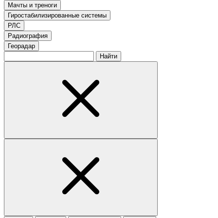
Мачты и треноги
Гиростабилизированные системы
РЛС
Радиография
Георадар
Найти