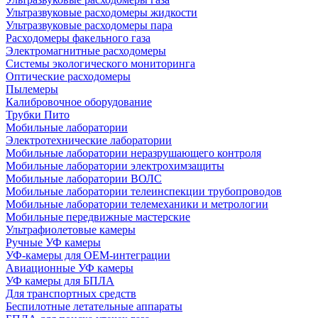
Ультразвуковые расходомеры жидкости
Ультразвуковые расходомеры пара
Расходомеры факельного газа
Электромагнитные расходомеры
Системы экологического мониторинга
Оптические расходомеры
Пылемеры
Калибровочное оборудование
Трубки Пито
Мобильные лаборатории
Электротехнические лаборатории
Мобильные лаборатории неразрушающего контроля
Мобильные лаборатории электрохимзащиты
Мобильные лаборатории ВОЛС
Мобильные лаборатории телеинспекции трубопроводов
Мобильные лаборатории телемеханики и метрологии
Мобильные передвижные мастерские
Ультрафиолетовые камеры
Ручные УФ камеры
УФ-камеры для OEM-интеграции
Авиационные УФ камеры
УФ камеры для БПЛА
Для транспортных средств
Беспилотные летательные аппараты