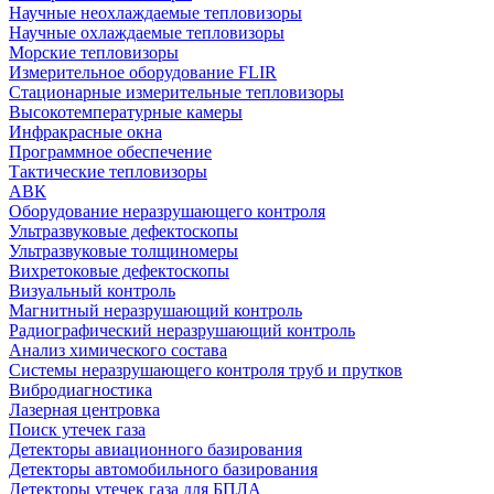
Научные неохлаждаемые тепловизоры
Научные охлаждаемые тепловизоры
Морские тепловизоры
Измерительное оборудование FLIR
Стационарные измерительные тепловизоры
Высокотемпературные камеры
Инфракрасные окна
Программное обеспечение
Тактические тепловизоры
АВК
Оборудование неразрушающего контроля
Ультразвуковые дефектоскопы
Ультразвуковые толщиномеры
Вихретоковые дефектоскопы
Визуальный контроль
Магнитный неразрушающий контроль
Радиографический неразрушающий контроль
Анализ химического состава
Системы неразрушающего контроля труб и прутков
Вибродиагностика
Лазерная центровка
Поиск утечек газа
Детекторы авиационного базирования
Детекторы автомобильного базирования
Детекторы утечек газа для БПЛА