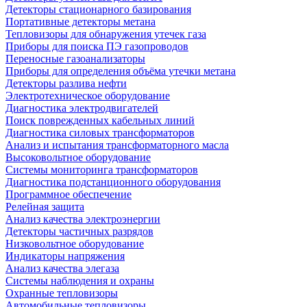
Детекторы стационарного базирования
Портативные детекторы метана
Тепловизоры для обнаружения утечек газа
Приборы для поиска ПЭ газопроводов
Переносные газоанализаторы
Приборы для определения объёма утечки метана
Детекторы разлива нефти
Электротехническое оборудование
Диагностика электродвигателей
Поиск поврежденных кабельных линий
Диагностика силовых трансформаторов
Анализ и испытания трансформаторного масла
Высоковольтное оборудование
Системы мониторинга трансформаторов
Диагностика подстанционного оборудования
Программное обеспечение
Релейная защита
Анализ качества электроэнергии
Детекторы частичных разрядов
Низковольтное оборудование
Индикаторы напряжения
Анализ качества элегаза
Системы наблюдения и охраны
Охранные тепловизоры
Автомобильные тепловизоры