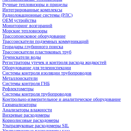
Ручные тепловизоры и прицелы
Интегрированные комплексы
Радиолокационные системы (РЛС)
OEM устройства
Мониторинг возгораний
Морские тепловизоры
Трассопоисковое оборудование
Трассоискатели подземных коммуникаций
Георадары глубинного поиска
Трассоискатели пластиковых труб
Течеискатели воды
Регистраторы утечек и контроля расхода жидкостей
Оборудование для телеинспекции
Cистемы контроля изоляции трубопроводов
Металлоискатели
Системы контроля ГНБ
Рефлектометры
Системы контроля трубопроводов
Контрольно-измерительное и аналитическое оборудование
Газоанализаторы
Анализаторы влажности
Вихревые расходомеры
Кориолисовые расходомеры
Ультразвуковые расходомеры SIL
Ультразвуковые расходомеры газа