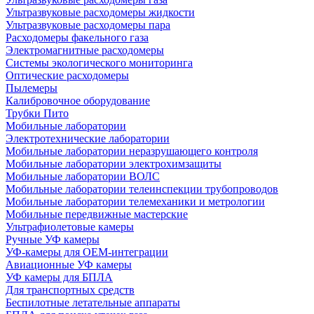
Ультразвуковые расходомеры жидкости
Ультразвуковые расходомеры пара
Расходомеры факельного газа
Электромагнитные расходомеры
Системы экологического мониторинга
Оптические расходомеры
Пылемеры
Калибровочное оборудование
Трубки Пито
Мобильные лаборатории
Электротехнические лаборатории
Мобильные лаборатории неразрушающего контроля
Мобильные лаборатории электрохимзащиты
Мобильные лаборатории ВОЛС
Мобильные лаборатории телеинспекции трубопроводов
Мобильные лаборатории телемеханики и метрологии
Мобильные передвижные мастерские
Ультрафиолетовые камеры
Ручные УФ камеры
УФ-камеры для OEM-интеграции
Авиационные УФ камеры
УФ камеры для БПЛА
Для транспортных средств
Беспилотные летательные аппараты