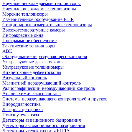
Научные неохлаждаемые тепловизоры
Научные охлаждаемые тепловизоры
Морские тепловизоры
Измерительное оборудование FLIR
Стационарные измерительные тепловизоры
Высокотемпературные камеры
Инфракрасные окна
Программное обеспечение
Тактические тепловизоры
АВК
Оборудование неразрушающего контроля
Ультразвуковые дефектоскопы
Ультразвуковые толщиномеры
Вихретоковые дефектоскопы
Визуальный контроль
Магнитный неразрушающий контроль
Радиографический неразрушающий контроль
Анализ химического состава
Системы неразрушающего контроля труб и прутков
Вибродиагностика
Лазерная центровка
Поиск утечек газа
Детекторы авиационного базирования
Детекторы автомобильного базирования
Детекторы утечек газа для БПЛА