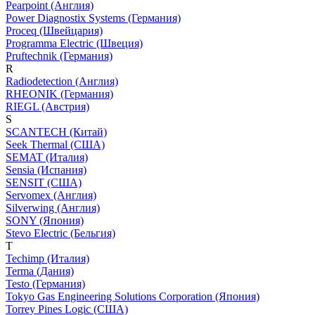
Pearpoint (Англия)
Power Diagnostix Systems (Германия)
Proceq (Швейцария)
Programma Electric (Швеция)
Pruftechnik (Германия)
R
Radiodetection (Англия)
RHEONIK (Германия)
RIEGL (Австрия)
S
SCANTECH (Китай)
Seek Thermal (США)
SEMAT (Италия)
Sensia (Испания)
SENSIT (США)
Servomex (Англия)
Silverwing (Англия)
SONY (Япония)
Stevo Electric (Бельгия)
T
Techimp (Италия)
Terma (Дания)
Testo (Германия)
Tokyo Gas Engineering Solutions Corporation (Япония)
Torrey Pines Logic (США)