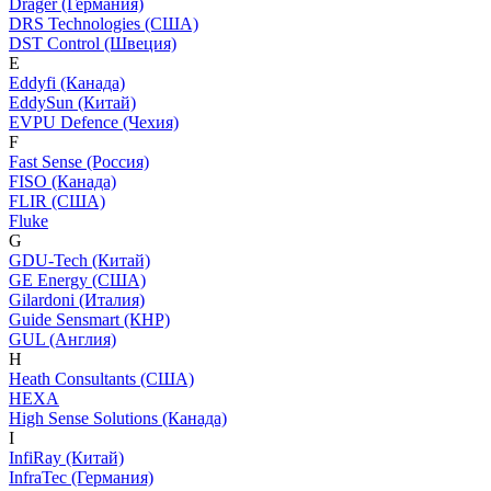
Dräger (Германия)
DRS Technologies (США)
DST Control (Швеция)
E
Eddyfi (Канада)
EddySun (Китай)
EVPU Defence (Чехия)
F
Fast Sense (Россия)
FISO (Канада)
FLIR (США)
Fluke
G
GDU-Tech (Китай)
GE Energy (США)
Gilardoni (Италия)
Guide Sensmart (КНР)
GUL (Англия)
H
Heath Consultants (США)
HEXA
High Sense Solutions (Канада)
I
InfiRay (Китай)
InfraTec (Германия)