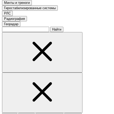
Мачты и треноги
Гиростабилизированные системы
РЛС
Радиография
Георадар
Найти