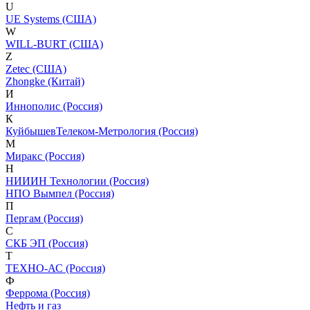
U
UE Systems (США)
W
WILL-BURT (США)
Z
Zetec (США)
Zhongke (Китай)
И
Иннополис (Россия)
К
КуйбышевТелеком-Метрология (Россия)
М
Миракс (Россия)
Н
НИИИН Технологии (Россия)
НПО Вымпел (Россия)
П
Пергам (Россия)
С
СКБ ЭП (Россия)
Т
ТЕХНО-АС (Россия)
Ф
Феррома (Россия)
Нефть и газ