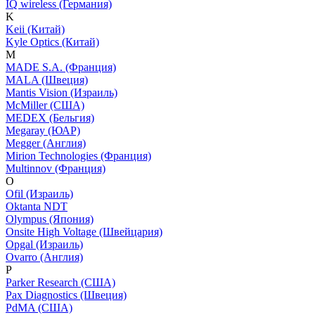
IQ wireless (Германия)
K
Keii (Китай)
Kyle Optics (Китай)
M
MADE S.A. (Франция)
MALA (Швеция)
Mantis Vision (Израиль)
McMiller (США)
MEDEX (Бельгия)
Megaray (ЮАР)
Megger (Англия)
Mirion Technologies (Франция)
Multinnov (Франция)
O
Ofil (Израиль)
Oktanta NDT
Olympus (Япония)
Onsite High Voltage (Швейцария)
Opgal (Израиль)
Ovarro (Англия)
P
Parker Research (США)
Pax Diagnostics (Швеция)
PdMA (США)