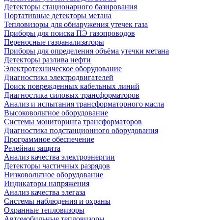
Детекторы стационарного базирования
Портативные детекторы метана
Тепловизоры для обнаружения утечек газа
Приборы для поиска ПЭ газопроводов
Переносные газоанализаторы
Приборы для определения объёма утечки метана
Детекторы разлива нефти
Электротехническое оборудование
Диагностика электродвигателей
Поиск поврежденных кабельных линий
Диагностика силовых трансформаторов
Анализ и испытания трансформаторного масла
Высоковольтное оборудование
Системы мониторинга трансформаторов
Диагностика подстанционного оборудования
Программное обеспечение
Релейная защита
Анализ качества электроэнергии
Детекторы частичных разрядов
Низковольтное оборудование
Индикаторы напряжения
Анализ качества элегаза
Системы наблюдения и охраны
Охранные тепловизоры
Автомобильные тепловизоры