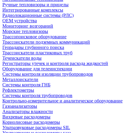
Ручные тепловизоры и прицелы
Интегрированные комплексы
Радиолокационные системы (РЛС)
OEM устройства
Мониторинг возгораний
Морские тепловизоры
Трассопоисковое оборудование
Трассоискатели подземных коммуникаций
Георадары глубинного поиска
Трассоискатели пластиковых труб
Течеискатели воды
Регистраторы утечек и контроля расхода жидкостей
Оборудование для телеинспекции
Cистемы контроля изоляции трубопроводов
Металлоискатели
Системы контроля ГНБ
Рефлектометры
Системы контроля трубопроводов
Контрольно-измерительное и аналитическое оборудование
Газоанализаторы
Анализаторы влажности
Вихревые расходомеры
Кориолисовые расходомеры
Ультразвуковые расходомеры SIL
Ультразвуковые расходомеры газа