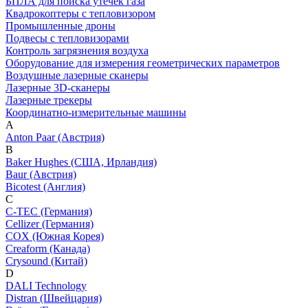
БПЛА для поиска утечек газа
Квадрокоптеры с тепловизором
Промышленные дроны
Подвесы с тепловизорами
Контроль загрязнения воздуха
Оборудование для измерения геометрических параметров
Воздушные лазерные сканеры
Лазерные 3D-сканеры
Лазерные трекеры
Координатно-измерительные машины
A
Anton Paar (Австрия)
B
Baker Hughes (США, Ирландия)
Baur (Австрия)
Bicotest (Англия)
C
C-TEC (Германия)
Cellizer (Германия)
COX (Южная Корея)
Creaform (Канада)
Crysound (Китай)
D
DALI Technology
Distran (Швейцария)