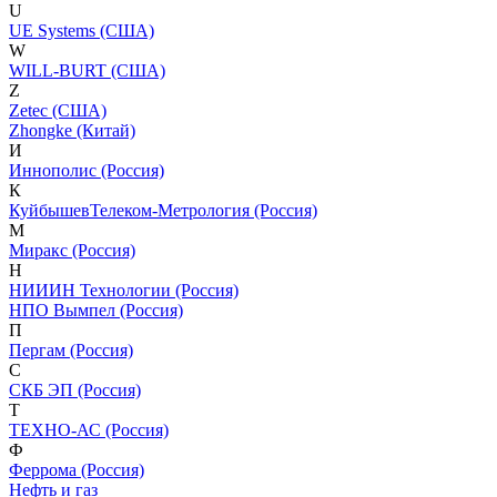
U
UE Systems (США)
W
WILL-BURT (США)
Z
Zetec (США)
Zhongke (Китай)
И
Иннополис (Россия)
К
КуйбышевТелеком-Метрология (Россия)
М
Миракс (Россия)
Н
НИИИН Технологии (Россия)
НПО Вымпел (Россия)
П
Пергам (Россия)
С
СКБ ЭП (Россия)
Т
ТЕХНО-АС (Россия)
Ф
Феррома (Россия)
Нефть и газ