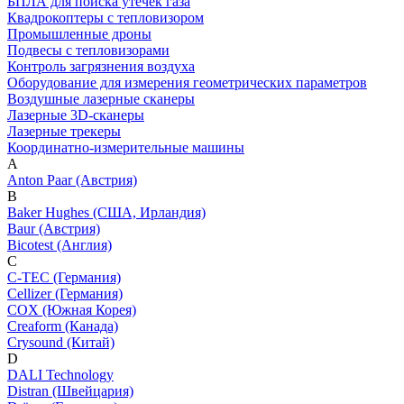
БПЛА для поиска утечек газа
Квадрокоптеры с тепловизором
Промышленные дроны
Подвесы с тепловизорами
Контроль загрязнения воздуха
Оборудование для измерения геометрических параметров
Воздушные лазерные сканеры
Лазерные 3D-сканеры
Лазерные трекеры
Координатно-измерительные машины
A
Anton Paar (Австрия)
B
Baker Hughes (США, Ирландия)
Baur (Австрия)
Bicotest (Англия)
C
C-TEC (Германия)
Cellizer (Германия)
COX (Южная Корея)
Creaform (Канада)
Crysound (Китай)
D
DALI Technology
Distran (Швейцария)