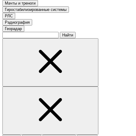
Мачты и треноги
Гиростабилизированные системы
РЛС
Радиография
Георадар
Найти