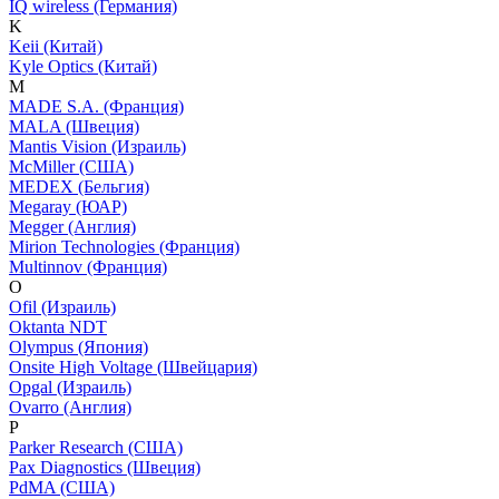
IQ wireless (Германия)
K
Keii (Китай)
Kyle Optics (Китай)
M
MADE S.A. (Франция)
MALA (Швеция)
Mantis Vision (Израиль)
McMiller (США)
MEDEX (Бельгия)
Megaray (ЮАР)
Megger (Англия)
Mirion Technologies (Франция)
Multinnov (Франция)
O
Ofil (Израиль)
Oktanta NDT
Olympus (Япония)
Onsite High Voltage (Швейцария)
Opgal (Израиль)
Ovarro (Англия)
P
Parker Research (США)
Pax Diagnostics (Швеция)
PdMA (США)