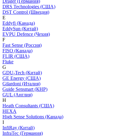
Dräger (Германия)
DRS Technologies (США)
DST Control (Швеция)
E
Eddyfi (Канада)
EddySun (Китай)
EVPU Defence (Чехия)
F
Fast Sense (Россия)
FISO (Канада)
FLIR (США)
Fluke
G
GDU-Tech (Китай)
GE Energy (США)
Gilardoni (Италия)
Guide Sensmart (КНР)
GUL (Англия)
H
Heath Consultants (США)
HEXA
High Sense Solutions (Канада)
I
InfiRay (Китай)
InfraTec (Германия)