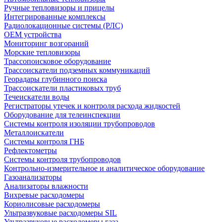
Ручные тепловизоры и прицелы
Интегрированные комплексы
Радиолокационные системы (РЛС)
OEM устройства
Мониторинг возгораний
Морские тепловизоры
Трассопоисковое оборудование
Трассоискатели подземных коммуникаций
Георадары глубинного поиска
Трассоискатели пластиковых труб
Течеискатели воды
Регистраторы утечек и контроля расхода жидкостей
Оборудование для телеинспекции
Cистемы контроля изоляции трубопроводов
Металлоискатели
Системы контроля ГНБ
Рефлектометры
Системы контроля трубопроводов
Контрольно-измерительное и аналитическое оборудование
Газоанализаторы
Анализаторы влажности
Вихревые расходомеры
Кориолисовые расходомеры
Ультразвуковые расходомеры SIL
Ультразвуковые расходомеры газа