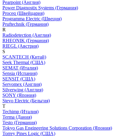
Pearpoint (Англия)
Power Diagnostix Systems (Германия)
Proceq (Швейцария)
Programma Electric (Швеция)
Pruftechnik (Германия)
R
Radiodetection (Англия)
RHEONIK (Германия)
RIEGL (Австрия)
S
SCANTECH (Китай)
Seek Thermal (США)
SEMAT (Италия)
Sensia (Испания)
SENSIT (США)
Servomex (Англия)
Silverwing (Англия)
SONY (Япония)
Stevo Electric (Бельгия)
T
Techimp (Италия)
Terma (Дания)
Testo (Германия)
Tokyo Gas Engineering Solutions Corporation (Япония)
Torrey Pines Logic (США)