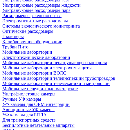
Ультразвуковые расходомеры жидкости
Ультразвуковые расходомеры пара
Расходомеры факельного газа
Электромагнитные расходомеры
Системы экологического мониторинга
Оптические расходомеры
Пылемеры
Калибровочное оборудование
Трубки Пито
Мобильные лаборатории
Электротехнические лаборатории
Мобильные лаборатории неразрушающего контроля
Мобильные лаборатории электрохимзащиты
Мобильные лаборатории ВОЛС
Мобильные лаборатории телеинспекции трубопроводов
Мобильные лаборатории телемеханики и метрологии
Мобильные передвижные мастерские
Ультрафиолетовые камеры
Ручные УФ камеры
УФ-камеры для OEM-интеграции
Авиационные УФ камеры
УФ камеры для БПЛА
Для транспортных средств
Беспилотные летательные аппараты