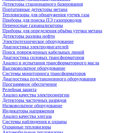
Детекторы стационарного базирования
Портативные детекторы метана
Тепловизоры для обнаружения утечек газа
Приборы для поиска ПЭ газопроводов
Переносные газоанализаторы
Приборы для определения объёма утечки метана
Детекторы разлива нефти
Электротехническое оборудование
Диагностика электродвигателей
Поиск поврежденных кабельных линий
Диагностика силовых трансформаторов
Анализ и испытания трансформаторного масла
Высоковольтное оборудование
Системы мониторинга трансформаторов
Диагностика подстанционного оборудования
Программное обеспечение
Релейная защита
Анализ качества электроэнергии
Детекторы частичных разрядов
Низковольтное оборудование
Индикаторы напряжения
Анализ качества элегаза
Системы наблюдения и охраны
Охранные тепловизоры
Автомобильные тепловизоры