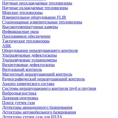
Научные неохлаждаемые тепловизоры
Научные охлаждаемые тепловизоры
Морские тепловизоры
Измерительное оборудование FLIR
Стационарные измерительные тепловизоры
Высокотемпературные камеры
Инфракрасные окна
Программное обеспечение
Тактические тепловизоры
АВК
Оборудование неразрушающего контроля
Ультразвуковые дефектоскопы
Ультразвуковые толщиномеры
Вихретоковые дефектоскопы
Визуальный контроль
Магнитный неразрушающий контроль
Радиографический неразрушающий контроль
Анализ химического состава
Системы неразрушающего контроля труб и прутков
Вибродиагностика
Лазерная центровка
Поиск утечек газа
Детекторы авиационного базирования
Детекторы автомобильного базирования
Детекторы утечек газа для БПЛА