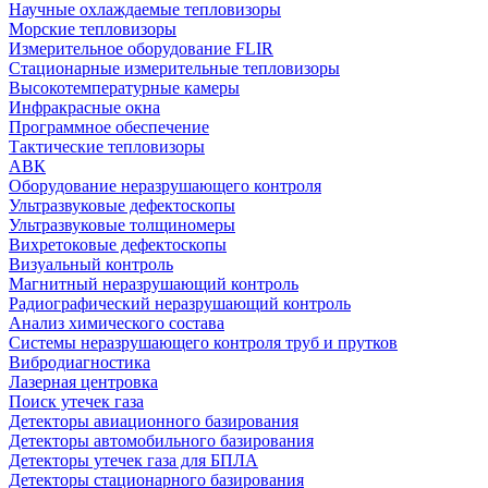
Научные охлаждаемые тепловизоры
Морские тепловизоры
Измерительное оборудование FLIR
Стационарные измерительные тепловизоры
Высокотемпературные камеры
Инфракрасные окна
Программное обеспечение
Тактические тепловизоры
АВК
Оборудование неразрушающего контроля
Ультразвуковые дефектоскопы
Ультразвуковые толщиномеры
Вихретоковые дефектоскопы
Визуальный контроль
Магнитный неразрушающий контроль
Радиографический неразрушающий контроль
Анализ химического состава
Системы неразрушающего контроля труб и прутков
Вибродиагностика
Лазерная центровка
Поиск утечек газа
Детекторы авиационного базирования
Детекторы автомобильного базирования
Детекторы утечек газа для БПЛА
Детекторы стационарного базирования