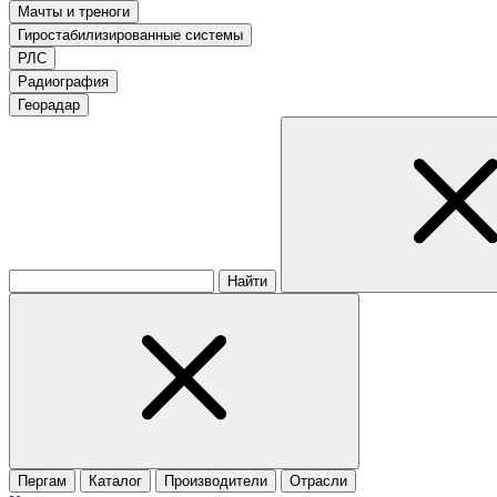
Мачты и треноги
Гиростабилизированные системы
РЛС
Радиография
Георадар
Найти
Пергам
Каталог
Производители
Отрасли