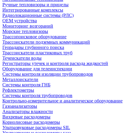
Ручные тепловизоры и прицелы
Интегрированные комплексы
Радиолокационные системы (РЛС)
OEM устройства
Мониторинг возгораний
Морские тепловизоры
Трассопоисковое оборудование
Трассоискатели подземных коммуникаций
Георадары глубинного поиска
Трассоискатели пластиковых труб
Течеискатели воды
Регистраторы утечек и контроля расхода жидкостей
Оборудование для телеинспекции
Cистемы контроля изоляции трубопроводов
Металлоискатели
Системы контроля ГНБ
Рефлектометры
Системы контроля трубопроводов
Контрольно-измерительное и аналитическое оборудование
Газоанализаторы
Анализаторы влажности
Вихревые расходомеры
Кориолисовые расходомеры
Ультразвуковые расходомеры SIL
Ультразвуковые расходомеры газа