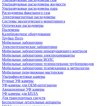
Ультразвуковые расходомеры жидкости
Ультразвуковые расходомеры пара
Расходомеры факельного газа
Электромагнитные расходомеры
Системы экологического мониторинга
Оптические расходомеры
Пылемеры
Калибровочное оборудование
Трубки Пито
Мобильные лаборатории
Электротехнические лаборатории
Мобильные лаборатории неразрушающего контроля
Мобильные лаборатории электрохимзащиты
Мобильные лаборатории ВОЛС
Мобильные лаборатории телеинспекции трубопроводов
Мобильные лаборатории телемеханики и метрологии
Мобильные передвижные мастерские
Ультрафиолетовые камеры
Ручные УФ камеры
УФ-камеры для OEM-интеграции
Авиационные УФ камеры
УФ камеры для БПЛА
Для транспортных средств
Беспилотные летательные аппараты