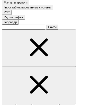
Мачты и треноги
Гиростабилизированные системы
РЛС
Радиография
Георадар
Найти