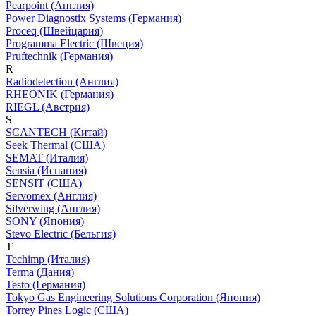
Pearpoint (Англия)
Power Diagnostix Systems (Германия)
Proceq (Швейцария)
Programma Electric (Швеция)
Pruftechnik (Германия)
R
Radiodetection (Англия)
RHEONIK (Германия)
RIEGL (Австрия)
S
SCANTECH (Китай)
Seek Thermal (США)
SEMAT (Италия)
Sensia (Испания)
SENSIT (США)
Servomex (Англия)
Silverwing (Англия)
SONY (Япония)
Stevo Electric (Бельгия)
T
Techimp (Италия)
Terma (Дания)
Testo (Германия)
Tokyo Gas Engineering Solutions Corporation (Япония)
Torrey Pines Logic (США)