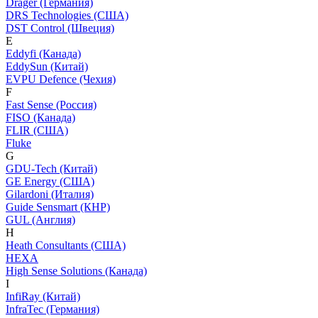
Dräger (Германия)
DRS Technologies (США)
DST Control (Швеция)
E
Eddyfi (Канада)
EddySun (Китай)
EVPU Defence (Чехия)
F
Fast Sense (Россия)
FISO (Канада)
FLIR (США)
Fluke
G
GDU-Tech (Китай)
GE Energy (США)
Gilardoni (Италия)
Guide Sensmart (КНР)
GUL (Англия)
H
Heath Consultants (США)
HEXA
High Sense Solutions (Канада)
I
InfiRay (Китай)
InfraTec (Германия)