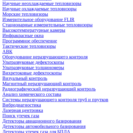
Научные неохлаждаемые тепловизоры
Научные охлаждаемые тепловизоры
Морские тепловизоры
Измерительное оборудование FLIR
Стационарные измерительные тепловизоры
Высокотемпературные камеры
Инфракрасные окна
Программное обеспечение
Тактические тепловизоры
АВК
Оборудование неразрушающего контроля
Ультразвуковые дефектоскопы
Ультразвуковые толщиномеры
Вихретоковые дефектоскопы
Визуальный контроль
Магнитный неразрушающий контроль
Радиографический неразрушающий контроль
Анализ химического состава
Системы неразрушающего контроля труб и прутков
Вибродиагностика
Лазерная центровка
Поиск утечек газа
Детекторы авиационного базирования
Детекторы автомобильного базирования
Детекторы утечек газа для БПЛА