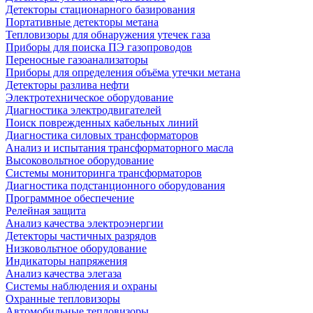
Детекторы стационарного базирования
Портативные детекторы метана
Тепловизоры для обнаружения утечек газа
Приборы для поиска ПЭ газопроводов
Переносные газоанализаторы
Приборы для определения объёма утечки метана
Детекторы разлива нефти
Электротехническое оборудование
Диагностика электродвигателей
Поиск поврежденных кабельных линий
Диагностика силовых трансформаторов
Анализ и испытания трансформаторного масла
Высоковольтное оборудование
Системы мониторинга трансформаторов
Диагностика подстанционного оборудования
Программное обеспечение
Релейная защита
Анализ качества электроэнергии
Детекторы частичных разрядов
Низковольтное оборудование
Индикаторы напряжения
Анализ качества элегаза
Системы наблюдения и охраны
Охранные тепловизоры
Автомобильные тепловизоры