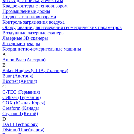
БПЛА для поиска утечек газа
Квадрокоптеры с тепловизором
Промышленные дроны
Подвесы с тепловизорами
Контроль загрязнения воздуха
Оборудование для измерения геометрических параметров
Воздушные лазерные сканеры
Лазерные 3D-сканеры
Лазерные трекеры
Координатно-измерительные машины
A
Anton Paar (Австрия)
B
Baker Hughes (США, Ирландия)
Baur (Австрия)
Bicotest (Англия)
C
C-TEC (Германия)
Cellizer (Германия)
COX (Южная Корея)
Creaform (Канада)
Crysound (Китай)
D
DALI Technology
Distran (Швейцария)