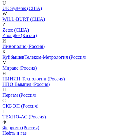
U
UE Systems (США)
W
WILL-BURT (США)
Z
Zetec (США)
Zhongke (Китай)
И
Иннополис (Россия)
К
КуйбышевТелеком-Метрология (Россия)
М
Миракс (Россия)
Н
НИИИН Технологии (Россия)
НПО Вымпел (Россия)
П
Пергам (Россия)
С
СКБ ЭП (Россия)
Т
ТЕХНО-АС (Россия)
Ф
Феррома (Россия)
Нефть и газ