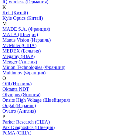
IQ wireless (Германия)
K
Keii (Китай)
Kyle Optics (Китай)
M
MADE S.A. (Франция)
MALA (Швеция)
Mantis Vision (Израиль)
McMiller (США)
MEDEX (Бельгия)
Megaray (ЮАР)
Megger (Англия)
Mirion Technologies (Франция)
Multinnov (Франция)
O
Ofil (Израиль)
Oktanta NDT
Olympus (Япония)
Onsite High Voltage (Швейцария)
Opgal (Израиль)
Ovarro (Англия)
P
Parker Research (США)
Pax Diagnostics (Швеция)
PdMA (США)