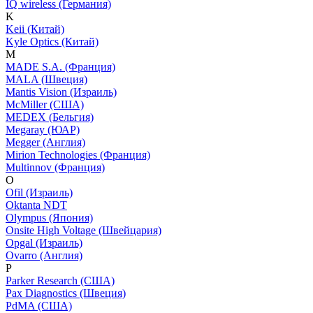
IQ wireless (Германия)
K
Keii (Китай)
Kyle Optics (Китай)
M
MADE S.A. (Франция)
MALA (Швеция)
Mantis Vision (Израиль)
McMiller (США)
MEDEX (Бельгия)
Megaray (ЮАР)
Megger (Англия)
Mirion Technologies (Франция)
Multinnov (Франция)
O
Ofil (Израиль)
Oktanta NDT
Olympus (Япония)
Onsite High Voltage (Швейцария)
Opgal (Израиль)
Ovarro (Англия)
P
Parker Research (США)
Pax Diagnostics (Швеция)
PdMA (США)