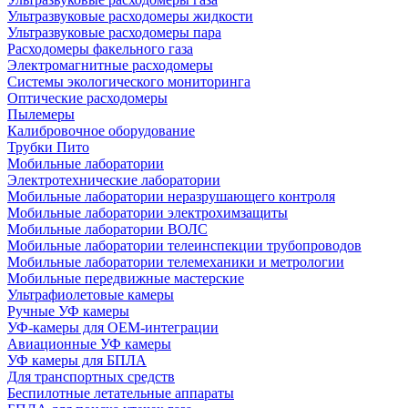
Ультразвуковые расходомеры жидкости
Ультразвуковые расходомеры пара
Расходомеры факельного газа
Электромагнитные расходомеры
Системы экологического мониторинга
Оптические расходомеры
Пылемеры
Калибровочное оборудование
Трубки Пито
Мобильные лаборатории
Электротехнические лаборатории
Мобильные лаборатории неразрушающего контроля
Мобильные лаборатории электрохимзащиты
Мобильные лаборатории ВОЛС
Мобильные лаборатории телеинспекции трубопроводов
Мобильные лаборатории телемеханики и метрологии
Мобильные передвижные мастерские
Ультрафиолетовые камеры
Ручные УФ камеры
УФ-камеры для OEM-интеграции
Авиационные УФ камеры
УФ камеры для БПЛА
Для транспортных средств
Беспилотные летательные аппараты