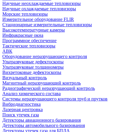
Научные неохлаждаемые тепловизоры
Научные охлаждаемые тепловизоры
Морские тепловизоры
Измерительное оборудование FLIR
Стационарные измерительные тепловизоры
Высокотемпературные камеры
Инфракрасные окна
Программное обеспечение
Тактические тепловизоры
АВК
Оборудование неразрушающего контроля
Ультразвуковые дефектоскопы
Ультразвуковые толщиномеры
Вихретоковые дефектоскопы
Визуальный контроль
Магнитный неразрушающий контроль
Радиографический неразрушающий контроль
Анализ химического состава
Системы неразрушающего контроля труб и прутков
Вибродиагностика
Лазерная центровка
Поиск утечек газа
Детекторы авиационного базирования
Детекторы автомобильного базирования
Детекторы утечек газа для БПЛА