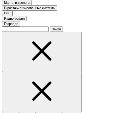
Мачты и треноги
Гиростабилизированные системы
РЛС
Радиография
Георадар
Найти