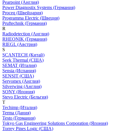
Pearpoint (Англия)
Power Diagnostix Systems (Германия)
Proceq (Швейцария)
Programma Electric (Швеция)
Pruftechnik (Германия)
R
Radiodetection (Англия)
RHEONIK (Германия)
RIEGL (Австрия)
S
SCANTECH (Китай)
Seek Thermal (США)
SEMAT (Италия)
Sensia (Испания)
SENSIT (США)
Servomex (Англия)
Silverwing (Англия)
SONY (Япония)
Stevo Electric (Бельгия)
T
Techimp (Италия)
Terma (Дания)
Testo (Германия)
Tokyo Gas Engineering Solutions Corporation (Япония)
Torrey Pines Logic (США)