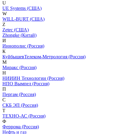
U
UE Systems (США)
W
WILL-BURT (США)
Z
Zetec (США)
Zhongke (Китай)
И
Иннополис (Россия)
К
КуйбышевТелеком-Метрология (Россия)
М
Миракс (Россия)
Н
НИИИН Технологии (Россия)
НПО Вымпел (Россия)
П
Пергам (Россия)
С
СКБ ЭП (Россия)
Т
ТЕХНО-АС (Россия)
Ф
Феррома (Россия)
Нефть и газ