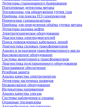
Детекторы стационарного базирования
Портативные детекторы метана
Тепловизоры для обнаружения утечек газа
Приборы для поиска ПЭ газопроводов
Переносные газоанализаторы
Приборы для определения объёма утечки метана
Детекторы разлива нефти
Электротехническое оборудование
Диагностика электродвигателей
Поиск поврежденных кабельных линий
Диагностика силовых трансформаторов
Анализ и испытания трансформаторного масла
Высоковольтное оборудование
Системы мониторинга трансформаторов
Диагностика подстанционного оборудования
Программное обеспечение
Релейная защита
Анализ качества электроэнергии
Детекторы частичных разрядов
Низковольтное оборудование
Индикаторы напряжения
Анализ качества элегаза
Системы наблюдения и охраны
Охранные тепловизоры
Автомобильные тепловизоры