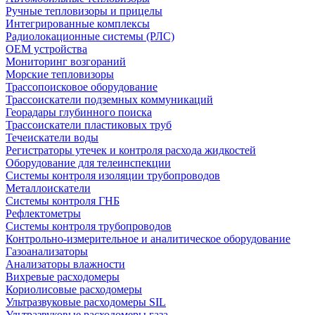
Ручные тепловизоры и прицелы
Интегрированные комплексы
Радиолокационные системы (РЛС)
OEM устройства
Мониторинг возгораний
Морские тепловизоры
Трассопоисковое оборудование
Трассоискатели подземных коммуникаций
Георадары глубинного поиска
Трассоискатели пластиковых труб
Течеискатели воды
Регистраторы утечек и контроля расхода жидкостей
Оборудование для телеинспекции
Cистемы контроля изоляции трубопроводов
Металлоискатели
Системы контроля ГНБ
Рефлектометры
Системы контроля трубопроводов
Контрольно-измерительное и аналитическое оборудование
Газоанализаторы
Анализаторы влажности
Вихревые расходомеры
Кориолисовые расходомеры
Ультразвуковые расходомеры SIL
Ультразвуковые расходомеры газа