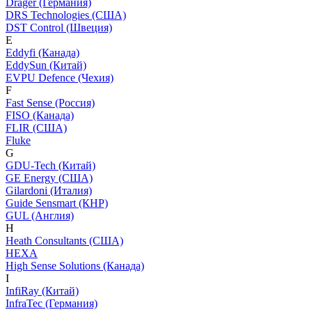
Dräger (Германия)
DRS Technologies (США)
DST Control (Швеция)
E
Eddyfi (Канада)
EddySun (Китай)
EVPU Defence (Чехия)
F
Fast Sense (Россия)
FISO (Канада)
FLIR (США)
Fluke
G
GDU-Tech (Китай)
GE Energy (США)
Gilardoni (Италия)
Guide Sensmart (КНР)
GUL (Англия)
H
Heath Consultants (США)
HEXA
High Sense Solutions (Канада)
I
InfiRay (Китай)
InfraTec (Германия)