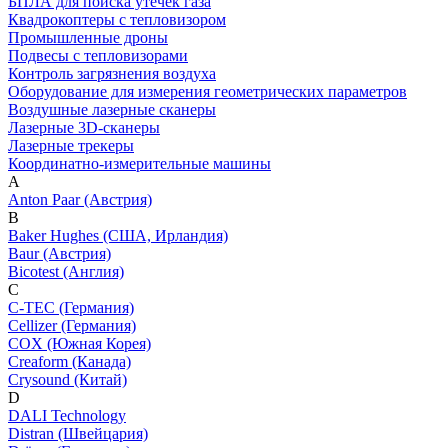
БПЛА для поиска утечек газа
Квадрокоптеры с тепловизором
Промышленные дроны
Подвесы с тепловизорами
Контроль загрязнения воздуха
Оборудование для измерения геометрических параметров
Воздушные лазерные сканеры
Лазерные 3D-сканеры
Лазерные трекеры
Координатно-измерительные машины
A
Anton Paar (Австрия)
B
Baker Hughes (США, Ирландия)
Baur (Австрия)
Bicotest (Англия)
C
C-TEC (Германия)
Cellizer (Германия)
COX (Южная Корея)
Creaform (Канада)
Crysound (Китай)
D
DALI Technology
Distran (Швейцария)