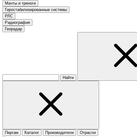
Мачты и треноги
Гиростабилизированные системы
РЛС
Радиография
Георадар
Найти
Пергам
Каталог
Производители
Отрасли