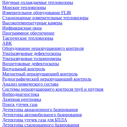
Научные охлаждаемые тепловизоры
Морские тепловизоры
Измерительное оборудование FLIR
Стационарные измерительные тепловизоры
Высокотемпературные камеры
Инфракрасные окна
Программное обеспечение
Тактические тепловизоры
АВК
Оборудование неразрушающего контроля
Ультразвуковые дефектоскопы
Ультразвуковые толщиномеры
Вихретоковые дефектоскопы
Визуальный контроль
Магнитный неразрушающий контроль
Радиографический неразрушающий контроль
Анализ химического состава
Системы неразрушающего контроля труб и прутков
Вибродиагностика
Лазерная центровка
Поиск утечек газа
Детекторы авиационного базирования
Детекторы автомобильного базирования
Детекторы утечек газа для БПЛА
Детекторы стационарного базирования