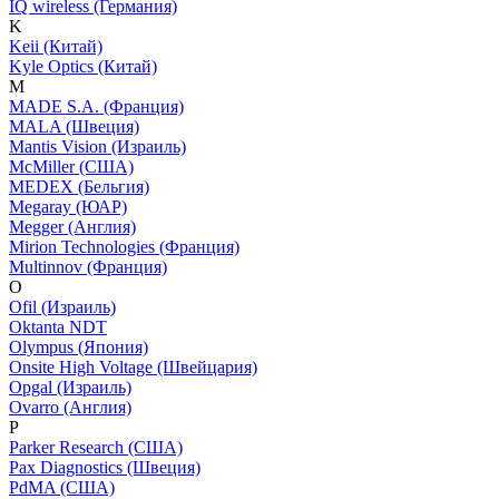
IQ wireless (Германия)
K
Keii (Китай)
Kyle Optics (Китай)
M
MADE S.A. (Франция)
MALA (Швеция)
Mantis Vision (Израиль)
McMiller (США)
MEDEX (Бельгия)
Megaray (ЮАР)
Megger (Англия)
Mirion Technologies (Франция)
Multinnov (Франция)
O
Ofil (Израиль)
Oktanta NDT
Olympus (Япония)
Onsite High Voltage (Швейцария)
Opgal (Израиль)
Ovarro (Англия)
P
Parker Research (США)
Pax Diagnostics (Швеция)
PdMA (США)