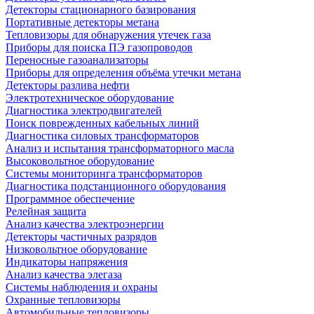
Детекторы стационарного базирования
Портативные детекторы метана
Тепловизоры для обнаружения утечек газа
Приборы для поиска ПЭ газопроводов
Переносные газоанализаторы
Приборы для определения объёма утечки метана
Детекторы разлива нефти
Электротехническое оборудование
Диагностика электродвигателей
Поиск поврежденных кабельных линий
Диагностика силовых трансформаторов
Анализ и испытания трансформаторного масла
Высоковольтное оборудование
Системы мониторинга трансформаторов
Диагностика подстанционного оборудования
Программное обеспечение
Релейная защита
Анализ качества электроэнергии
Детекторы частичных разрядов
Низковольтное оборудование
Индикаторы напряжения
Анализ качества элегаза
Системы наблюдения и охраны
Охранные тепловизоры
Автомобильные тепловизоры