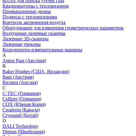
БПЛА для поиска утечек газа
Квадрокоптеры с тепловизором
Промышленные дроны
Подвесы с тепловизорами
Контроль загрязнения воздуха
Оборудование для измерения геометрических параметров
Воздушные лазерные сканеры
Лазерные 3D-сканеры
Лазерные трекеры
Координатно-измерительные машины
A
Anton Paar (Австрия)
B
Baker Hughes (США, Ирландия)
Baur (Австрия)
Bicotest (Англия)
C
C-TEC (Германия)
Cellizer (Германия)
COX (Южная Корея)
Creaform (Канада)
Crysound (Китай)
D
DALI Technology
Distran (Швейцария)