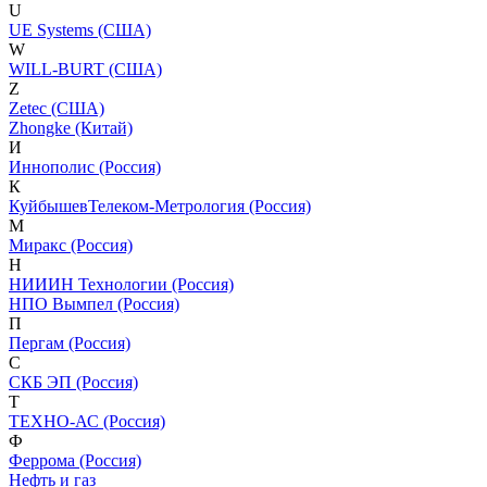
U
UE Systems (США)
W
WILL-BURT (США)
Z
Zetec (США)
Zhongke (Китай)
И
Иннополис (Россия)
К
КуйбышевТелеком-Метрология (Россия)
М
Миракс (Россия)
Н
НИИИН Технологии (Россия)
НПО Вымпел (Россия)
П
Пергам (Россия)
С
СКБ ЭП (Россия)
Т
ТЕХНО-АС (Россия)
Ф
Феррома (Россия)
Нефть и газ