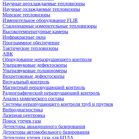
Научные неохлаждаемые тепловизоры
Научные охлаждаемые тепловизоры
Морские тепловизоры
Измерительное оборудование FLIR
Стационарные измерительные тепловизоры
Высокотемпературные камеры
Инфракрасные окна
Программное обеспечение
Тактические тепловизоры
АВК
Оборудование неразрушающего контроля
Ультразвуковые дефектоскопы
Ультразвуковые толщиномеры
Вихретоковые дефектоскопы
Визуальный контроль
Магнитный неразрушающий контроль
Радиографический неразрушающий контроль
Анализ химического состава
Системы неразрушающего контроля труб и прутков
Вибродиагностика
Лазерная центровка
Поиск утечек газа
Детекторы авиационного базирования
Детекторы автомобильного базирования
Детекторы утечек газа для БПЛА