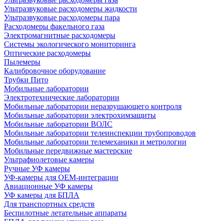
Ультразвуковые расходомеры жидкости
Ультразвуковые расходомеры пара
Расходомеры факельного газа
Электромагнитные расходомеры
Системы экологического мониторинга
Оптические расходомеры
Пылемеры
Калибровочное оборудование
Трубки Пито
Мобильные лаборатории
Электротехнические лаборатории
Мобильные лаборатории неразрушающего контроля
Мобильные лаборатории электрохимзащиты
Мобильные лаборатории ВОЛС
Мобильные лаборатории телеинспекции трубопроводов
Мобильные лаборатории телемеханики и метрологии
Мобильные передвижные мастерские
Ультрафиолетовые камеры
Ручные УФ камеры
УФ-камеры для OEM-интеграции
Авиационные УФ камеры
УФ камеры для БПЛА
Для транспортных средств
Беспилотные летательные аппараты