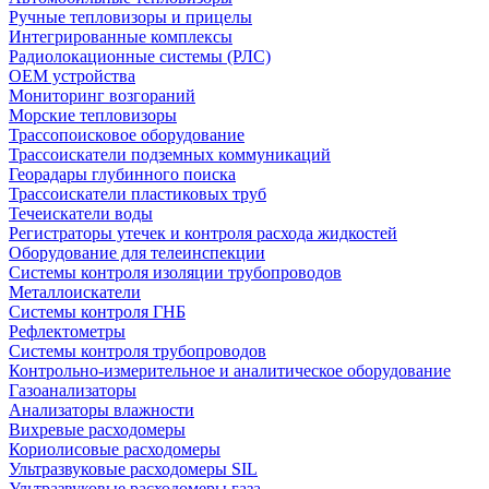
Ручные тепловизоры и прицелы
Интегрированные комплексы
Радиолокационные системы (РЛС)
OEM устройства
Мониторинг возгораний
Морские тепловизоры
Трассопоисковое оборудование
Трассоискатели подземных коммуникаций
Георадары глубинного поиска
Трассоискатели пластиковых труб
Течеискатели воды
Регистраторы утечек и контроля расхода жидкостей
Оборудование для телеинспекции
Cистемы контроля изоляции трубопроводов
Металлоискатели
Системы контроля ГНБ
Рефлектометры
Системы контроля трубопроводов
Контрольно-измерительное и аналитическое оборудование
Газоанализаторы
Анализаторы влажности
Вихревые расходомеры
Кориолисовые расходомеры
Ультразвуковые расходомеры SIL
Ультразвуковые расходомеры газа