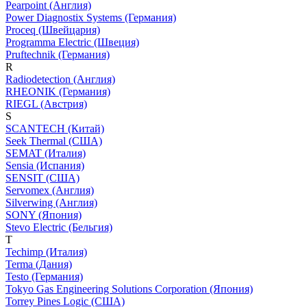
Pearpoint (Англия)
Power Diagnostix Systems (Германия)
Proceq (Швейцария)
Programma Electric (Швеция)
Pruftechnik (Германия)
R
Radiodetection (Англия)
RHEONIK (Германия)
RIEGL (Австрия)
S
SCANTECH (Китай)
Seek Thermal (США)
SEMAT (Италия)
Sensia (Испания)
SENSIT (США)
Servomex (Англия)
Silverwing (Англия)
SONY (Япония)
Stevo Electric (Бельгия)
T
Techimp (Италия)
Terma (Дания)
Testo (Германия)
Tokyo Gas Engineering Solutions Corporation (Япония)
Torrey Pines Logic (США)