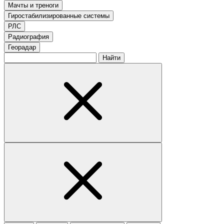
Мачты и треноги
Гиростабилизированные системы
РЛС
Радиография
Георадар
Найти