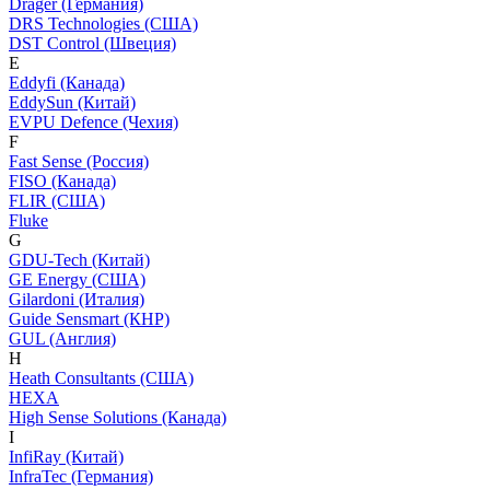
Dräger (Германия)
DRS Technologies (США)
DST Control (Швеция)
E
Eddyfi (Канада)
EddySun (Китай)
EVPU Defence (Чехия)
F
Fast Sense (Россия)
FISO (Канада)
FLIR (США)
Fluke
G
GDU-Tech (Китай)
GE Energy (США)
Gilardoni (Италия)
Guide Sensmart (КНР)
GUL (Англия)
H
Heath Consultants (США)
HEXA
High Sense Solutions (Канада)
I
InfiRay (Китай)
InfraTec (Германия)