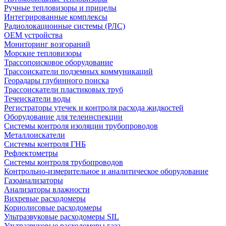
Ручные тепловизоры и прицелы
Интегрированные комплексы
Радиолокационные системы (РЛС)
OEM устройства
Мониторинг возгораний
Морские тепловизоры
Трассопоисковое оборудование
Трассоискатели подземных коммуникаций
Георадары глубинного поиска
Трассоискатели пластиковых труб
Течеискатели воды
Регистраторы утечек и контроля расхода жидкостей
Оборудование для телеинспекции
Cистемы контроля изоляции трубопроводов
Металлоискатели
Системы контроля ГНБ
Рефлектометры
Системы контроля трубопроводов
Контрольно-измерительное и аналитическое оборудование
Газоанализаторы
Анализаторы влажности
Вихревые расходомеры
Кориолисовые расходомеры
Ультразвуковые расходомеры SIL
Ультразвуковые расходомеры газа