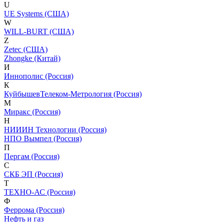
U
UE Systems (США)
W
WILL-BURT (США)
Z
Zetec (США)
Zhongke (Китай)
И
Иннополис (Россия)
К
КуйбышевТелеком-Метрология (Россия)
М
Миракс (Россия)
Н
НИИИН Технологии (Россия)
НПО Вымпел (Россия)
П
Пергам (Россия)
С
СКБ ЭП (Россия)
Т
ТЕХНО-АС (Россия)
Ф
Феррома (Россия)
Нефть и газ