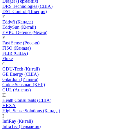
Dräger (Германия)
DRS Technologies (США)
DST Control (Швеция)
E
Eddyfi (Канада)
EddySun (Китай)
EVPU Defence (Чехия)
F
Fast Sense (Россия)
FISO (Канада)
FLIR (США)
Fluke
G
GDU-Tech (Китай)
GE Energy (США)
Gilardoni (Италия)
Guide Sensmart (КНР)
GUL (Англия)
H
Heath Consultants (США)
HEXA
High Sense Solutions (Канада)
I
InfiRay (Китай)
InfraTec (Германия)