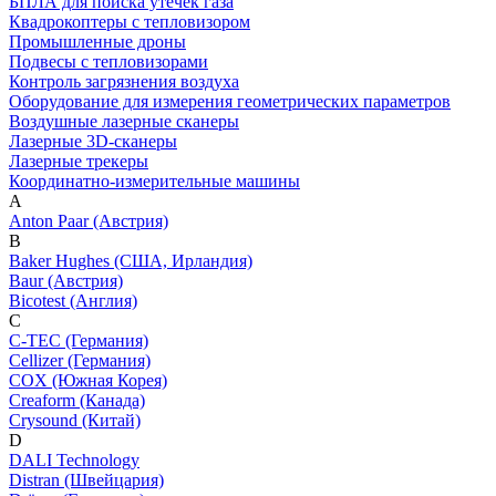
БПЛА для поиска утечек газа
Квадрокоптеры с тепловизором
Промышленные дроны
Подвесы с тепловизорами
Контроль загрязнения воздуха
Оборудование для измерения геометрических параметров
Воздушные лазерные сканеры
Лазерные 3D-сканеры
Лазерные трекеры
Координатно-измерительные машины
A
Anton Paar (Австрия)
B
Baker Hughes (США, Ирландия)
Baur (Австрия)
Bicotest (Англия)
C
C-TEC (Германия)
Cellizer (Германия)
COX (Южная Корея)
Creaform (Канада)
Crysound (Китай)
D
DALI Technology
Distran (Швейцария)