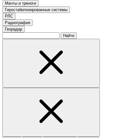
Мачты и треноги
Гиростабилизированные системы
РЛС
Радиография
Георадар
Найти