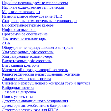
Научные неохлаждаемые тепловизоры
Научные охлаждаемые тепловизоры
Морские тепловизоры
Измерительное оборудование FLIR
Стационарные измерительные тепловизоры
Высокотемпературные камеры
Инфракрасные окна
Программное обеспечение
Тактические тепловизоры
АВК
Оборудование неразрушающего контроля
Ультразвуковые дефектоскопы
Ультразвуковые толщиномеры
Вихретоковые дефектоскопы
Визуальный контроль
Магнитный неразрушающий контроль
Радиографический неразрушающий контроль
Анализ химического состава
Системы неразрушающего контроля труб и прутков
Вибродиагностика
Лазерная центровка
Поиск утечек газа
Детекторы авиационного базирования
Детекторы автомобильного базирования
Детекторы утечек газа для БПЛА