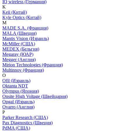
IQ wireless (Германия)
K
Keii (Китай)
Kyle Optics (Китай)
M
MADE S.A. (Франция)
MALA (Швеция)
Mantis Vision (Израиль)
McMiller (США)
MEDEX (Бельгия)
Megaray (ЮАР)
Megger (Англия)
Mirion Technologies (Франция)
Multinnov (Франция)
O
Ofil (Израиль)
Oktanta NDT
Olympus (Япония)
Onsite High Voltage (Швейцария)
Opgal (Израиль)
Ovarro (Англия)
P
Parker Research (США)
Pax Diagnostics (Швеция)
PdMA (США)