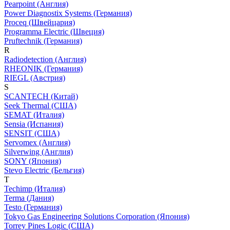
Pearpoint (Англия)
Power Diagnostix Systems (Германия)
Proceq (Швейцария)
Programma Electric (Швеция)
Pruftechnik (Германия)
R
Radiodetection (Англия)
RHEONIK (Германия)
RIEGL (Австрия)
S
SCANTECH (Китай)
Seek Thermal (США)
SEMAT (Италия)
Sensia (Испания)
SENSIT (США)
Servomex (Англия)
Silverwing (Англия)
SONY (Япония)
Stevo Electric (Бельгия)
T
Techimp (Италия)
Terma (Дания)
Testo (Германия)
Tokyo Gas Engineering Solutions Corporation (Япония)
Torrey Pines Logic (США)