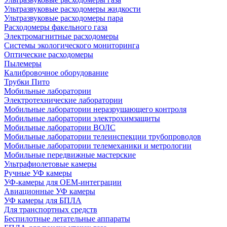
Ультразвуковые расходомеры жидкости
Ультразвуковые расходомеры пара
Расходомеры факельного газа
Электромагнитные расходомеры
Системы экологического мониторинга
Оптические расходомеры
Пылемеры
Калибровочное оборудование
Трубки Пито
Мобильные лаборатории
Электротехнические лаборатории
Мобильные лаборатории неразрушающего контроля
Мобильные лаборатории электрохимзащиты
Мобильные лаборатории ВОЛС
Мобильные лаборатории телеинспекции трубопроводов
Мобильные лаборатории телемеханики и метрологии
Мобильные передвижные мастерские
Ультрафиолетовые камеры
Ручные УФ камеры
УФ-камеры для OEM-интеграции
Авиационные УФ камеры
УФ камеры для БПЛА
Для транспортных средств
Беспилотные летательные аппараты