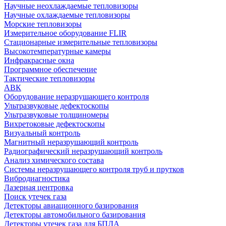
Научные неохлаждаемые тепловизоры
Научные охлаждаемые тепловизоры
Морские тепловизоры
Измерительное оборудование FLIR
Стационарные измерительные тепловизоры
Высокотемпературные камеры
Инфракрасные окна
Программное обеспечение
Тактические тепловизоры
АВК
Оборудование неразрушающего контроля
Ультразвуковые дефектоскопы
Ультразвуковые толщиномеры
Вихретоковые дефектоскопы
Визуальный контроль
Магнитный неразрушающий контроль
Радиографический неразрушающий контроль
Анализ химического состава
Системы неразрушающего контроля труб и прутков
Вибродиагностика
Лазерная центровка
Поиск утечек газа
Детекторы авиационного базирования
Детекторы автомобильного базирования
Детекторы утечек газа для БПЛА