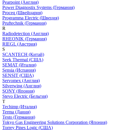
Pearpoint (Англия)
Power Diagnostix Systems (Германия)
Proceq (Швейцария)
Programma Electric (Швеция)
Pruftechnik (Германия)
R
Radiodetection (Англия)
RHEONIK (Германия)
RIEGL (Австрия)
S
SCANTECH (Китай)
Seek Thermal (США)
SEMAT (Италия)
Sensia (Испания)
SENSIT (США)
Servomex (Англия)
Silverwing (Англия)
SONY (Япония)
Stevo Electric (Бельгия)
T
Techimp (Италия)
Terma (Дания)
Testo (Германия)
Tokyo Gas Engineering Solutions Corporation (Япония)
Torrey Pines Logic (США)