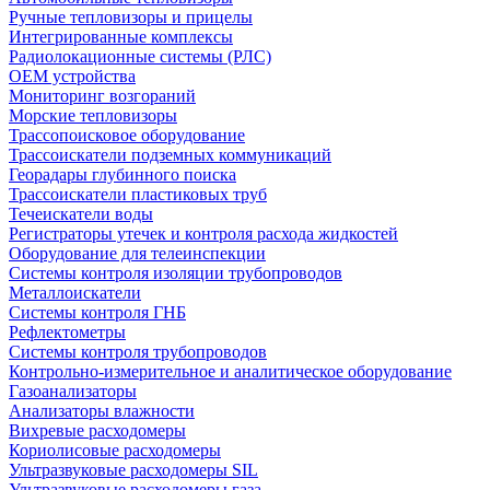
Ручные тепловизоры и прицелы
Интегрированные комплексы
Радиолокационные системы (РЛС)
OEM устройства
Мониторинг возгораний
Морские тепловизоры
Трассопоисковое оборудование
Трассоискатели подземных коммуникаций
Георадары глубинного поиска
Трассоискатели пластиковых труб
Течеискатели воды
Регистраторы утечек и контроля расхода жидкостей
Оборудование для телеинспекции
Cистемы контроля изоляции трубопроводов
Металлоискатели
Системы контроля ГНБ
Рефлектометры
Системы контроля трубопроводов
Контрольно-измерительное и аналитическое оборудование
Газоанализаторы
Анализаторы влажности
Вихревые расходомеры
Кориолисовые расходомеры
Ультразвуковые расходомеры SIL
Ультразвуковые расходомеры газа