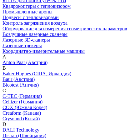
БПЛА для поиска утечек газа
Квадрокоптеры с тепловизором
Промышленные дроны
Подвесы с тепловизорами
Контроль загрязнения воздуха
Оборудование для измерения геометрических параметров
Воздушные лазерные сканеры
Лазерные 3D-сканеры
Лазерные трекеры
Координатно-измерительные машины
A
Anton Paar (Австрия)
B
Baker Hughes (США, Ирландия)
Baur (Австрия)
Bicotest (Англия)
C
C-TEC (Германия)
Cellizer (Германия)
COX (Южная Корея)
Creaform (Канада)
Crysound (Китай)
D
DALI Technology
Distran (Швейцария)