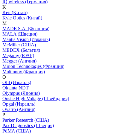
IQ wireless (Германия)
K
Keii (Китай)
Kyle Optics (Китай)
M
MADE S.A. (Франция)
MALA (Швеция)
Mantis Vision (Израиль)
McMiller (США)
MEDEX (Бельгия)
Megaray (ЮАР)
Megger (Англия)
Mirion Technologies (Франция)
Multinnov (Франция)
O
Ofil (Израиль)
Oktanta NDT
Olympus (Япония)
Onsite High Voltage (Швейцария)
Opgal (Израиль)
Ovarro (Англия)
P
Parker Research (США)
Pax Diagnostics (Швеция)
PdMA (США)