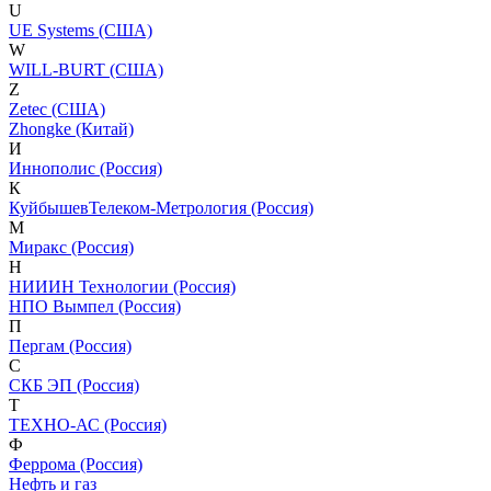
U
UE Systems (США)
W
WILL-BURT (США)
Z
Zetec (США)
Zhongke (Китай)
И
Иннополис (Россия)
К
КуйбышевТелеком-Метрология (Россия)
М
Миракс (Россия)
Н
НИИИН Технологии (Россия)
НПО Вымпел (Россия)
П
Пергам (Россия)
С
СКБ ЭП (Россия)
Т
ТЕХНО-АС (Россия)
Ф
Феррома (Россия)
Нефть и газ