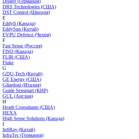
Dräger (Германия)
DRS Technologies (США)
DST Control (Швеция)
E
Eddyfi (Канада)
EddySun (Китай)
EVPU Defence (Чехия)
F
Fast Sense (Россия)
FISO (Канада)
FLIR (США)
Fluke
G
GDU-Tech (Китай)
GE Energy (США)
Gilardoni (Италия)
Guide Sensmart (КНР)
GUL (Англия)
H
Heath Consultants (США)
HEXA
High Sense Solutions (Канада)
I
InfiRay (Китай)
InfraTec (Германия)