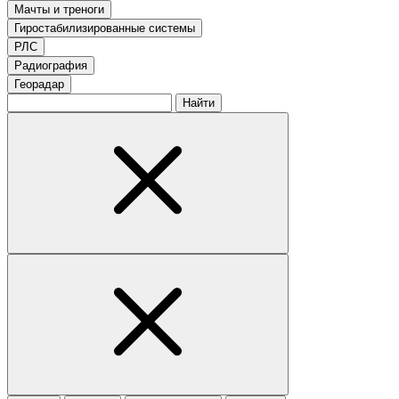
Мачты и треноги
Гиростабилизированные системы
РЛС
Радиография
Георадар
Найти