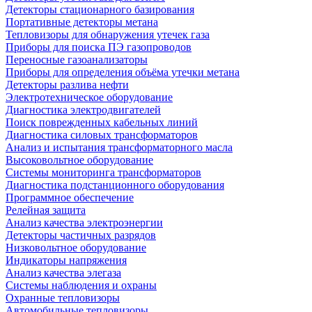
Детекторы стационарного базирования
Портативные детекторы метана
Тепловизоры для обнаружения утечек газа
Приборы для поиска ПЭ газопроводов
Переносные газоанализаторы
Приборы для определения объёма утечки метана
Детекторы разлива нефти
Электротехническое оборудование
Диагностика электродвигателей
Поиск поврежденных кабельных линий
Диагностика силовых трансформаторов
Анализ и испытания трансформаторного масла
Высоковольтное оборудование
Системы мониторинга трансформаторов
Диагностика подстанционного оборудования
Программное обеспечение
Релейная защита
Анализ качества электроэнергии
Детекторы частичных разрядов
Низковольтное оборудование
Индикаторы напряжения
Анализ качества элегаза
Системы наблюдения и охраны
Охранные тепловизоры
Автомобильные тепловизоры