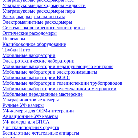
Ультразвуковые расходомеры жидкости
Ультразвуковые расходомеры пара
Расходомеры факельного газа
Электромагнитные расходомеры
Системы экологического мониторинга
Оптические расходомеры
Пылемеры
Калибровочное оборудование
Трубки Пито
Мобильные лаборатории
Электротехнические лаборатории
Мобильные лаборатории неразрушающего контроля
Мобильные лаборатории электрохимзащиты
Мобильные лаборатории ВОЛС
Мобильные лаборатории телеинспекции трубопроводов
Мобильные лаборатории телемеханики и метрологии
Мобильные передвижные мастерские
Ультрафиолетовые камеры
Ручные УФ камеры
УФ-камеры для OEM-интеграции
Авиационные УФ камеры
УФ камеры для БПЛА
Для транспортных средств
Беспилотные летательные аппараты