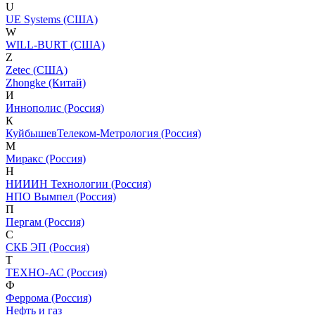
U
UE Systems (США)
W
WILL-BURT (США)
Z
Zetec (США)
Zhongke (Китай)
И
Иннополис (Россия)
К
КуйбышевТелеком-Метрология (Россия)
М
Миракс (Россия)
Н
НИИИН Технологии (Россия)
НПО Вымпел (Россия)
П
Пергам (Россия)
С
СКБ ЭП (Россия)
Т
ТЕХНО-АС (Россия)
Ф
Феррома (Россия)
Нефть и газ