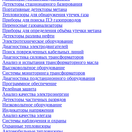
Детекторы стационарного базирования
Портативные детекторы метана
Тепловизоры для обнаружения утечек газа
Приборы для поиска ПЭ газопроводов
Переносные газоанализаторы
Приборы для определения объёма утечки метана
Детекторы разлива нефти
Электротехническое оборудование
Диагностика электродвигателей
Поиск поврежденных кабельных линий
Диагностика силовых трансформаторов
Анализ и испытания трансформаторного масла
Высоковольтное оборудование
Системы мониторинга трансформаторов
Диагностика подстанционного оборудования
Программное обеспечение
Релейная защита
Анализ качества электроэнергии
Детекторы частичных разрядов
Низковольтное оборудование
Индикаторы напряжения
Анализ качества элегаза
Системы наблюдения и охраны
Охранные тепловизоры
Автомобильные тепловизоры