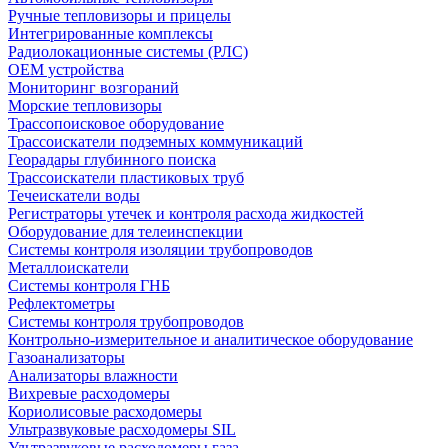
Ручные тепловизоры и прицелы
Интегрированные комплексы
Радиолокационные системы (РЛС)
OEM устройства
Мониторинг возгораний
Морские тепловизоры
Трассопоисковое оборудование
Трассоискатели подземных коммуникаций
Георадары глубинного поиска
Трассоискатели пластиковых труб
Течеискатели воды
Регистраторы утечек и контроля расхода жидкостей
Оборудование для телеинспекции
Cистемы контроля изоляции трубопроводов
Металлоискатели
Системы контроля ГНБ
Рефлектометры
Системы контроля трубопроводов
Контрольно-измерительное и аналитическое оборудование
Газоанализаторы
Анализаторы влажности
Вихревые расходомеры
Кориолисовые расходомеры
Ультразвуковые расходомеры SIL
Ультразвуковые расходомеры газа