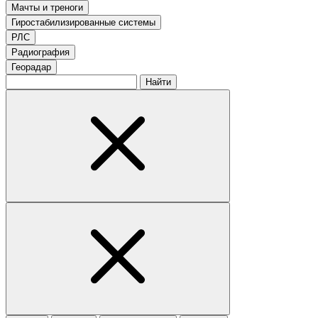
Мачты и треноги
Гиростабилизированные системы
РЛС
Радиография
Георадар
Найти