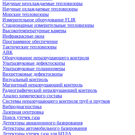
Научные неохлаждаемые тепловизоры
Научные охлаждаемые тепловизоры
Морские тепловизоры
Измерительное оборудование FLIR
Стационарные измерительные тепловизоры
Высокотемпературные камеры
Инфракрасные окна
Программное обеспечение
Тактические тепловизоры
АВК
Оборудование неразрушающего контроля
Ультразвуковые дефектоскопы
Ультразвуковые толщиномеры
Вихретоковые дефектоскопы
Визуальный контроль
Магнитный неразрушающий контроль
Радиографический неразрушающий контроль
Анализ химического состава
Системы неразрушающего контроля труб и прутков
Вибродиагностика
Лазерная центровка
Поиск утечек газа
Детекторы авиационного базирования
Детекторы автомобильного базирования
Детекторы утечек газа для БПЛА