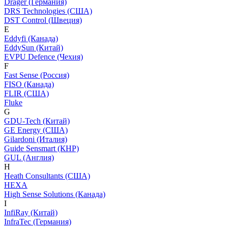
Dräger (Германия)
DRS Technologies (США)
DST Control (Швеция)
E
Eddyfi (Канада)
EddySun (Китай)
EVPU Defence (Чехия)
F
Fast Sense (Россия)
FISO (Канада)
FLIR (США)
Fluke
G
GDU-Tech (Китай)
GE Energy (США)
Gilardoni (Италия)
Guide Sensmart (КНР)
GUL (Англия)
H
Heath Consultants (США)
HEXA
High Sense Solutions (Канада)
I
InfiRay (Китай)
InfraTec (Германия)