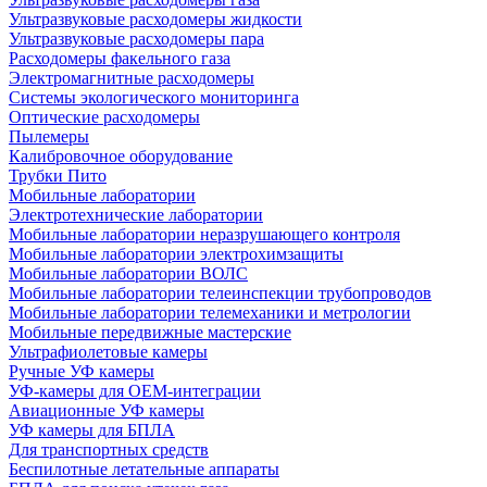
Ультразвуковые расходомеры жидкости
Ультразвуковые расходомеры пара
Расходомеры факельного газа
Электромагнитные расходомеры
Системы экологического мониторинга
Оптические расходомеры
Пылемеры
Калибровочное оборудование
Трубки Пито
Мобильные лаборатории
Электротехнические лаборатории
Мобильные лаборатории неразрушающего контроля
Мобильные лаборатории электрохимзащиты
Мобильные лаборатории ВОЛС
Мобильные лаборатории телеинспекции трубопроводов
Мобильные лаборатории телемеханики и метрологии
Мобильные передвижные мастерские
Ультрафиолетовые камеры
Ручные УФ камеры
УФ-камеры для OEM-интеграции
Авиационные УФ камеры
УФ камеры для БПЛА
Для транспортных средств
Беспилотные летательные аппараты