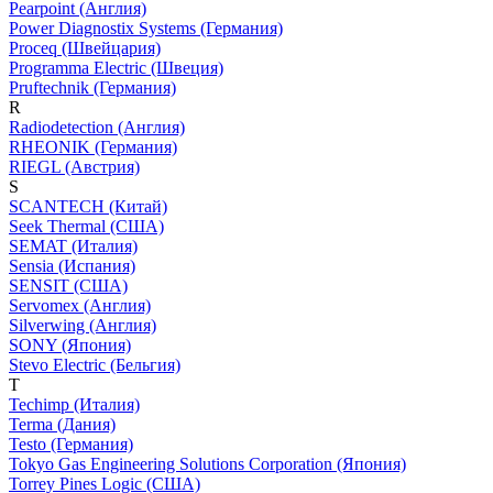
Pearpoint (Англия)
Power Diagnostix Systems (Германия)
Proceq (Швейцария)
Programma Electric (Швеция)
Pruftechnik (Германия)
R
Radiodetection (Англия)
RHEONIK (Германия)
RIEGL (Австрия)
S
SCANTECH (Китай)
Seek Thermal (США)
SEMAT (Италия)
Sensia (Испания)
SENSIT (США)
Servomex (Англия)
Silverwing (Англия)
SONY (Япония)
Stevo Electric (Бельгия)
T
Techimp (Италия)
Terma (Дания)
Testo (Германия)
Tokyo Gas Engineering Solutions Corporation (Япония)
Torrey Pines Logic (США)