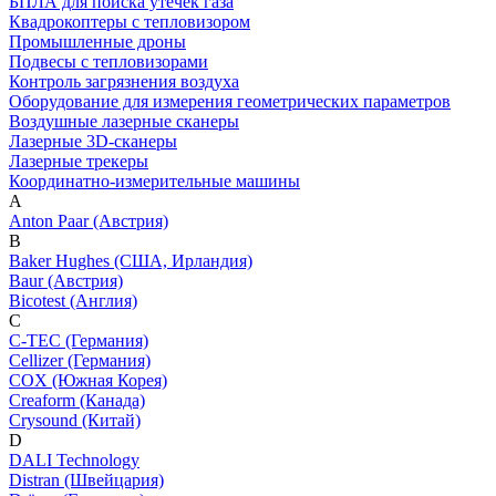
БПЛА для поиска утечек газа
Квадрокоптеры с тепловизором
Промышленные дроны
Подвесы с тепловизорами
Контроль загрязнения воздуха
Оборудование для измерения геометрических параметров
Воздушные лазерные сканеры
Лазерные 3D-сканеры
Лазерные трекеры
Координатно-измерительные машины
A
Anton Paar (Австрия)
B
Baker Hughes (США, Ирландия)
Baur (Австрия)
Bicotest (Англия)
C
C-TEC (Германия)
Cellizer (Германия)
COX (Южная Корея)
Creaform (Канада)
Crysound (Китай)
D
DALI Technology
Distran (Швейцария)