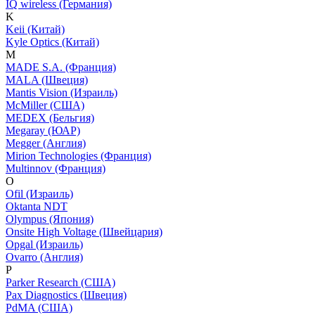
IQ wireless (Германия)
K
Keii (Китай)
Kyle Optics (Китай)
M
MADE S.A. (Франция)
MALA (Швеция)
Mantis Vision (Израиль)
McMiller (США)
MEDEX (Бельгия)
Megaray (ЮАР)
Megger (Англия)
Mirion Technologies (Франция)
Multinnov (Франция)
O
Ofil (Израиль)
Oktanta NDT
Olympus (Япония)
Onsite High Voltage (Швейцария)
Opgal (Израиль)
Ovarro (Англия)
P
Parker Research (США)
Pax Diagnostics (Швеция)
PdMA (США)