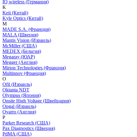
IQ wireless (Германия)
K
Keii (Китай)
Kyle Optics (Китай)
M
MADE S.A. (Франция)
MALA (Швеция)
Mantis Vision (Израиль)
McMiller (США)
MEDEX (Бельгия)
Megaray (ЮАР)
Megger (Англия)
Mirion Technologies (Франция)
Multinnov (Франция)
O
Ofil (Израиль)
Oktanta NDT
Olympus (Япония)
Onsite High Voltage (Швейцария)
Opgal (Израиль)
Ovarro (Англия)
P
Parker Research (США)
Pax Diagnostics (Швеция)
PdMA (США)