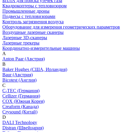
БПЛА для поиска утечек газа
Квадрокоптеры с тепловизором
Промышленные дроны
Подвесы с тепловизорами
Контроль загрязнения воздуха
Оборудование для измерения геометрических параметров
Воздушные лазерные сканеры
Лазерные 3D-сканеры
Лазерные трекеры
Координатно-измерительные машины
A
Anton Paar (Австрия)
B
Baker Hughes (США, Ирландия)
Baur (Австрия)
Bicotest (Англия)
C
C-TEC (Германия)
Cellizer (Германия)
COX (Южная Корея)
Creaform (Канада)
Crysound (Китай)
D
DALI Technology
Distran (Швейцария)