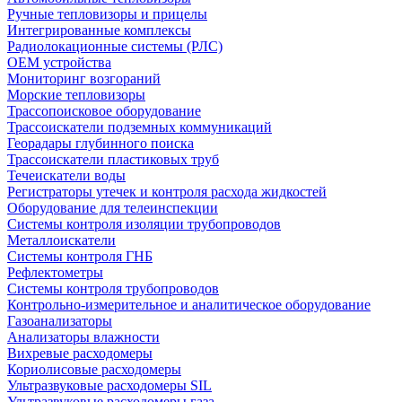
Ручные тепловизоры и прицелы
Интегрированные комплексы
Радиолокационные системы (РЛС)
OEM устройства
Мониторинг возгораний
Морские тепловизоры
Трассопоисковое оборудование
Трассоискатели подземных коммуникаций
Георадары глубинного поиска
Трассоискатели пластиковых труб
Течеискатели воды
Регистраторы утечек и контроля расхода жидкостей
Оборудование для телеинспекции
Cистемы контроля изоляции трубопроводов
Металлоискатели
Системы контроля ГНБ
Рефлектометры
Системы контроля трубопроводов
Контрольно-измерительное и аналитическое оборудование
Газоанализаторы
Анализаторы влажности
Вихревые расходомеры
Кориолисовые расходомеры
Ультразвуковые расходомеры SIL
Ультразвуковые расходомеры газа