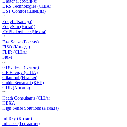
Dräger (Германия)
DRS Technologies (США)
DST Control (Швеция)
E
Eddyfi (Канада)
EddySun (Китай)
EVPU Defence (Чехия)
F
Fast Sense (Россия)
FISO (Канада)
FLIR (США)
Fluke
G
GDU-Tech (Китай)
GE Energy (США)
Gilardoni (Италия)
Guide Sensmart (КНР)
GUL (Англия)
H
Heath Consultants (США)
HEXA
High Sense Solutions (Канада)
I
InfiRay (Китай)
InfraTec (Германия)