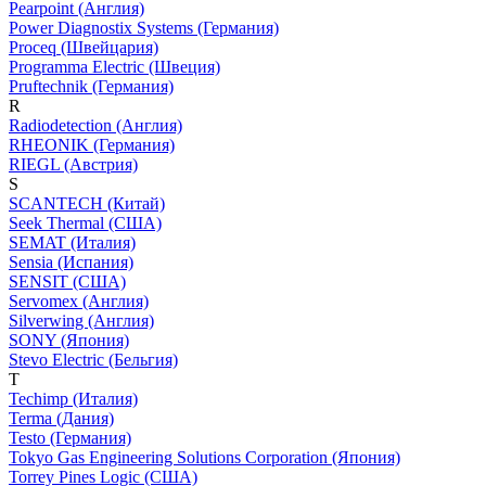
Pearpoint (Англия)
Power Diagnostix Systems (Германия)
Proceq (Швейцария)
Programma Electric (Швеция)
Pruftechnik (Германия)
R
Radiodetection (Англия)
RHEONIK (Германия)
RIEGL (Австрия)
S
SCANTECH (Китай)
Seek Thermal (США)
SEMAT (Италия)
Sensia (Испания)
SENSIT (США)
Servomex (Англия)
Silverwing (Англия)
SONY (Япония)
Stevo Electric (Бельгия)
T
Techimp (Италия)
Terma (Дания)
Testo (Германия)
Tokyo Gas Engineering Solutions Corporation (Япония)
Torrey Pines Logic (США)