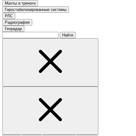
Мачты и треноги
Гиростабилизированные системы
РЛС
Радиография
Георадар
Найти