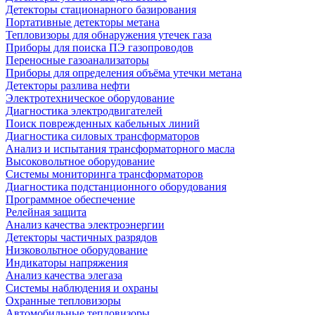
Детекторы стационарного базирования
Портативные детекторы метана
Тепловизоры для обнаружения утечек газа
Приборы для поиска ПЭ газопроводов
Переносные газоанализаторы
Приборы для определения объёма утечки метана
Детекторы разлива нефти
Электротехническое оборудование
Диагностика электродвигателей
Поиск поврежденных кабельных линий
Диагностика силовых трансформаторов
Анализ и испытания трансформаторного масла
Высоковольтное оборудование
Системы мониторинга трансформаторов
Диагностика подстанционного оборудования
Программное обеспечение
Релейная защита
Анализ качества электроэнергии
Детекторы частичных разрядов
Низковольтное оборудование
Индикаторы напряжения
Анализ качества элегаза
Системы наблюдения и охраны
Охранные тепловизоры
Автомобильные тепловизоры