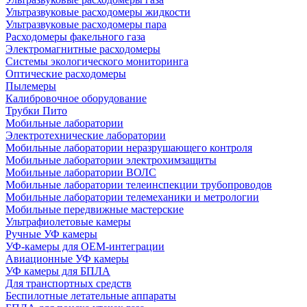
Ультразвуковые расходомеры жидкости
Ультразвуковые расходомеры пара
Расходомеры факельного газа
Электромагнитные расходомеры
Системы экологического мониторинга
Оптические расходомеры
Пылемеры
Калибровочное оборудование
Трубки Пито
Мобильные лаборатории
Электротехнические лаборатории
Мобильные лаборатории неразрушающего контроля
Мобильные лаборатории электрохимзащиты
Мобильные лаборатории ВОЛС
Мобильные лаборатории телеинспекции трубопроводов
Мобильные лаборатории телемеханики и метрологии
Мобильные передвижные мастерские
Ультрафиолетовые камеры
Ручные УФ камеры
УФ-камеры для OEM-интеграции
Авиационные УФ камеры
УФ камеры для БПЛА
Для транспортных средств
Беспилотные летательные аппараты