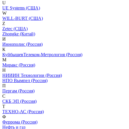
U
UE Systems (США)
W
WILL-BURT (США)
Z
Zetec (США)
Zhongke (Китай)
И
Иннополис (Россия)
К
КуйбышевТелеком-Метрология (Россия)
М
Миракс (Россия)
Н
НИИИН Технологии (Россия)
НПО Вымпел (Россия)
П
Пергам (Россия)
С
СКБ ЭП (Россия)
Т
ТЕХНО-АС (Россия)
Ф
Феррома (Россия)
Нефть и газ