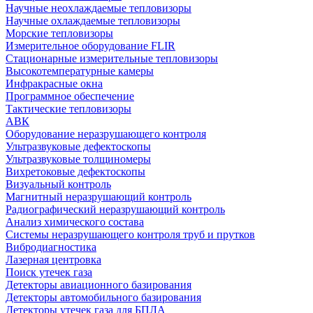
Научные неохлаждаемые тепловизоры
Научные охлаждаемые тепловизоры
Морские тепловизоры
Измерительное оборудование FLIR
Стационарные измерительные тепловизоры
Высокотемпературные камеры
Инфракрасные окна
Программное обеспечение
Тактические тепловизоры
АВК
Оборудование неразрушающего контроля
Ультразвуковые дефектоскопы
Ультразвуковые толщиномеры
Вихретоковые дефектоскопы
Визуальный контроль
Магнитный неразрушающий контроль
Радиографический неразрушающий контроль
Анализ химического состава
Системы неразрушающего контроля труб и прутков
Вибродиагностика
Лазерная центровка
Поиск утечек газа
Детекторы авиационного базирования
Детекторы автомобильного базирования
Детекторы утечек газа для БПЛА