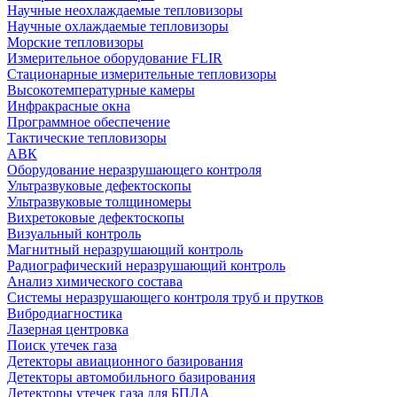
Научные неохлаждаемые тепловизоры
Научные охлаждаемые тепловизоры
Морские тепловизоры
Измерительное оборудование FLIR
Стационарные измерительные тепловизоры
Высокотемпературные камеры
Инфракрасные окна
Программное обеспечение
Тактические тепловизоры
АВК
Оборудование неразрушающего контроля
Ультразвуковые дефектоскопы
Ультразвуковые толщиномеры
Вихретоковые дефектоскопы
Визуальный контроль
Магнитный неразрушающий контроль
Радиографический неразрушающий контроль
Анализ химического состава
Системы неразрушающего контроля труб и прутков
Вибродиагностика
Лазерная центровка
Поиск утечек газа
Детекторы авиационного базирования
Детекторы автомобильного базирования
Детекторы утечек газа для БПЛА