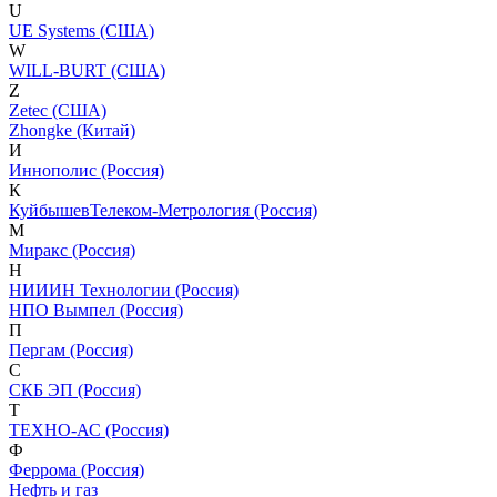
U
UE Systems (США)
W
WILL-BURT (США)
Z
Zetec (США)
Zhongke (Китай)
И
Иннополис (Россия)
К
КуйбышевТелеком-Метрология (Россия)
М
Миракс (Россия)
Н
НИИИН Технологии (Россия)
НПО Вымпел (Россия)
П
Пергам (Россия)
С
СКБ ЭП (Россия)
Т
ТЕХНО-АС (Россия)
Ф
Феррома (Россия)
Нефть и газ