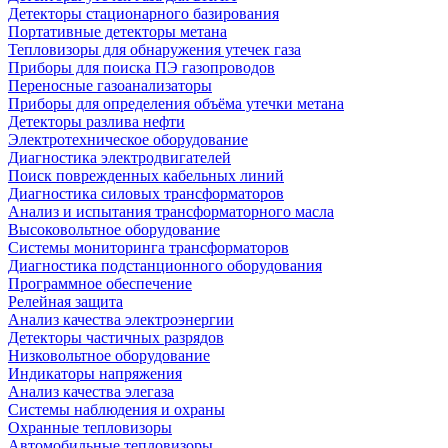
Детекторы стационарного базирования
Портативные детекторы метана
Тепловизоры для обнаружения утечек газа
Приборы для поиска ПЭ газопроводов
Переносные газоанализаторы
Приборы для определения объёма утечки метана
Детекторы разлива нефти
Электротехническое оборудование
Диагностика электродвигателей
Поиск поврежденных кабельных линий
Диагностика силовых трансформаторов
Анализ и испытания трансформаторного масла
Высоковольтное оборудование
Системы мониторинга трансформаторов
Диагностика подстанционного оборудования
Программное обеспечение
Релейная защита
Анализ качества электроэнергии
Детекторы частичных разрядов
Низковольтное оборудование
Индикаторы напряжения
Анализ качества элегаза
Системы наблюдения и охраны
Охранные тепловизоры
Автомобильные тепловизоры