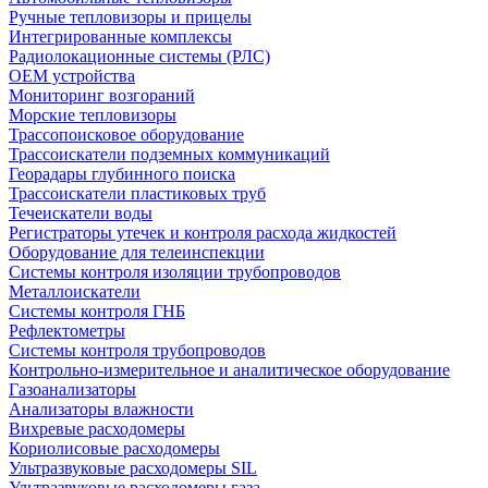
Ручные тепловизоры и прицелы
Интегрированные комплексы
Радиолокационные системы (РЛС)
OEM устройства
Мониторинг возгораний
Морские тепловизоры
Трассопоисковое оборудование
Трассоискатели подземных коммуникаций
Георадары глубинного поиска
Трассоискатели пластиковых труб
Течеискатели воды
Регистраторы утечек и контроля расхода жидкостей
Оборудование для телеинспекции
Cистемы контроля изоляции трубопроводов
Металлоискатели
Системы контроля ГНБ
Рефлектометры
Системы контроля трубопроводов
Контрольно-измерительное и аналитическое оборудование
Газоанализаторы
Анализаторы влажности
Вихревые расходомеры
Кориолисовые расходомеры
Ультразвуковые расходомеры SIL
Ультразвуковые расходомеры газа