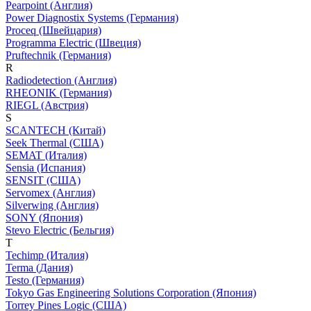
Pearpoint (Англия)
Power Diagnostix Systems (Германия)
Proceq (Швейцария)
Programma Electric (Швеция)
Pruftechnik (Германия)
R
Radiodetection (Англия)
RHEONIK (Германия)
RIEGL (Австрия)
S
SCANTECH (Китай)
Seek Thermal (США)
SEMAT (Италия)
Sensia (Испания)
SENSIT (США)
Servomex (Англия)
Silverwing (Англия)
SONY (Япония)
Stevo Electric (Бельгия)
T
Techimp (Италия)
Terma (Дания)
Testo (Германия)
Tokyo Gas Engineering Solutions Corporation (Япония)
Torrey Pines Logic (США)