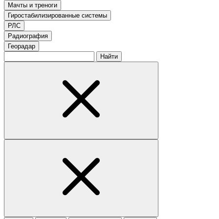
Мачты и треноги
Гиростабилизированные системы
РЛС
Радиография
Георадар
Найти