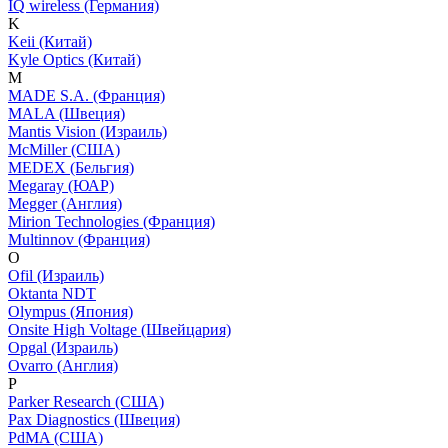
IQ wireless (Германия)
K
Keii (Китай)
Kyle Optics (Китай)
M
MADE S.A. (Франция)
MALA (Швеция)
Mantis Vision (Израиль)
McMiller (США)
MEDEX (Бельгия)
Megaray (ЮАР)
Megger (Англия)
Mirion Technologies (Франция)
Multinnov (Франция)
O
Ofil (Израиль)
Oktanta NDT
Olympus (Япония)
Onsite High Voltage (Швейцария)
Opgal (Израиль)
Ovarro (Англия)
P
Parker Research (США)
Pax Diagnostics (Швеция)
PdMA (США)