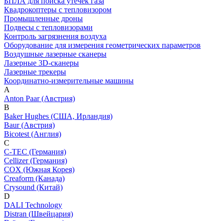
БПЛА для поиска утечек газа
Квадрокоптеры с тепловизором
Промышленные дроны
Подвесы с тепловизорами
Контроль загрязнения воздуха
Оборудование для измерения геометрических параметров
Воздушные лазерные сканеры
Лазерные 3D-сканеры
Лазерные трекеры
Координатно-измерительные машины
A
Anton Paar (Австрия)
B
Baker Hughes (США, Ирландия)
Baur (Австрия)
Bicotest (Англия)
C
C-TEC (Германия)
Cellizer (Германия)
COX (Южная Корея)
Creaform (Канада)
Crysound (Китай)
D
DALI Technology
Distran (Швейцария)