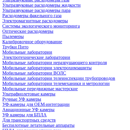
Ультразвуковые расходомеры жидкости
Ультразвуковые расходомеры пара
Расходомеры факельного газа
Электромагнитные расходомеры
Системы экологического мониторинга
Оптические расходомеры
Пылемеры
Калибровочное оборудование
Трубки Пито
Мобильные лаборатории
Электротехнические лаборатории
Мобильные лаборатории неразрушающего контроля
Мобильные лаборатории электрохимзащиты
Мобильные лаборатории ВОЛС
Мобильные лаборатории телеинспекции трубопроводов
Мобильные лаборатории телемеханики и метрологии
Мобильные передвижные мастерские
Ультрафиолетовые камеры
Ручные УФ камеры
УФ-камеры для OEM-интеграции
Авиационные УФ камеры
УФ камеры для БПЛА
Для транспортных средств
Беспилотные летательные аппараты