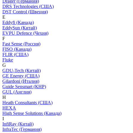
Dräger (Германия)
DRS Technologies (США)
DST Control (Швеция)
E
Eddyfi (Канада)
EddySun (Китай)
EVPU Defence (Чехия)
F
Fast Sense (Россия)
FISO (Канада)
FLIR (США)
Fluke
G
GDU-Tech (Китай)
GE Energy (США)
Gilardoni (Италия)
Guide Sensmart (КНР)
GUL (Англия)
H
Heath Consultants (США)
HEXA
High Sense Solutions (Канада)
I
InfiRay (Китай)
InfraTec (Германия)