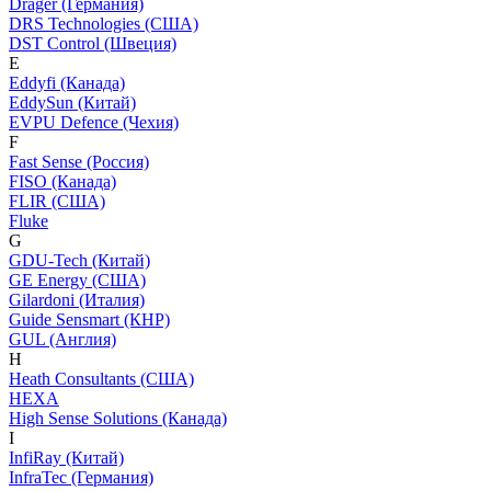
Dräger (Германия)
DRS Technologies (США)
DST Control (Швеция)
E
Eddyfi (Канада)
EddySun (Китай)
EVPU Defence (Чехия)
F
Fast Sense (Россия)
FISO (Канада)
FLIR (США)
Fluke
G
GDU-Tech (Китай)
GE Energy (США)
Gilardoni (Италия)
Guide Sensmart (КНР)
GUL (Англия)
H
Heath Consultants (США)
HEXA
High Sense Solutions (Канада)
I
InfiRay (Китай)
InfraTec (Германия)