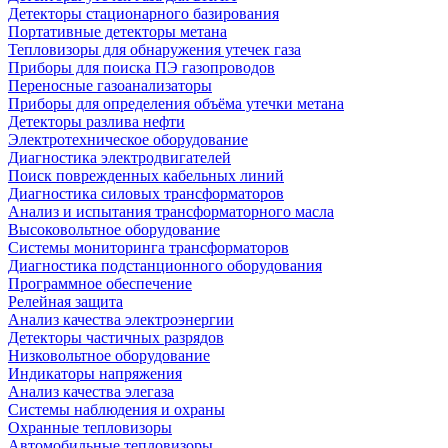
Детекторы стационарного базирования
Портативные детекторы метана
Тепловизоры для обнаружения утечек газа
Приборы для поиска ПЭ газопроводов
Переносные газоанализаторы
Приборы для определения объёма утечки метана
Детекторы разлива нефти
Электротехническое оборудование
Диагностика электродвигателей
Поиск поврежденных кабельных линий
Диагностика силовых трансформаторов
Анализ и испытания трансформаторного масла
Высоковольтное оборудование
Системы мониторинга трансформаторов
Диагностика подстанционного оборудования
Программное обеспечение
Релейная защита
Анализ качества электроэнергии
Детекторы частичных разрядов
Низковольтное оборудование
Индикаторы напряжения
Анализ качества элегаза
Системы наблюдения и охраны
Охранные тепловизоры
Автомобильные тепловизоры