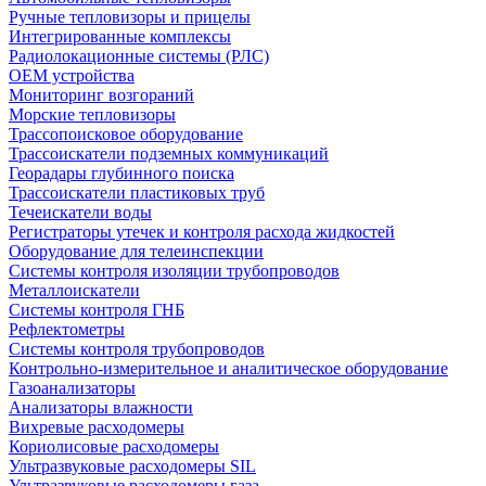
Ручные тепловизоры и прицелы
Интегрированные комплексы
Радиолокационные системы (РЛС)
OEM устройства
Мониторинг возгораний
Морские тепловизоры
Трассопоисковое оборудование
Трассоискатели подземных коммуникаций
Георадары глубинного поиска
Трассоискатели пластиковых труб
Течеискатели воды
Регистраторы утечек и контроля расхода жидкостей
Оборудование для телеинспекции
Cистемы контроля изоляции трубопроводов
Металлоискатели
Системы контроля ГНБ
Рефлектометры
Системы контроля трубопроводов
Контрольно-измерительное и аналитическое оборудование
Газоанализаторы
Анализаторы влажности
Вихревые расходомеры
Кориолисовые расходомеры
Ультразвуковые расходомеры SIL
Ультразвуковые расходомеры газа