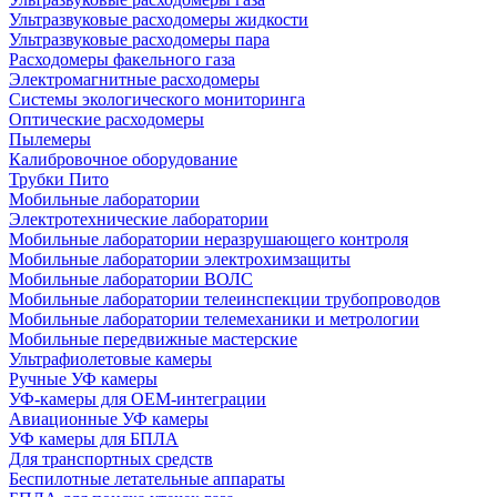
Ультразвуковые расходомеры жидкости
Ультразвуковые расходомеры пара
Расходомеры факельного газа
Электромагнитные расходомеры
Системы экологического мониторинга
Оптические расходомеры
Пылемеры
Калибровочное оборудование
Трубки Пито
Мобильные лаборатории
Электротехнические лаборатории
Мобильные лаборатории неразрушающего контроля
Мобильные лаборатории электрохимзащиты
Мобильные лаборатории ВОЛС
Мобильные лаборатории телеинспекции трубопроводов
Мобильные лаборатории телемеханики и метрологии
Мобильные передвижные мастерские
Ультрафиолетовые камеры
Ручные УФ камеры
УФ-камеры для OEM-интеграции
Авиационные УФ камеры
УФ камеры для БПЛА
Для транспортных средств
Беспилотные летательные аппараты