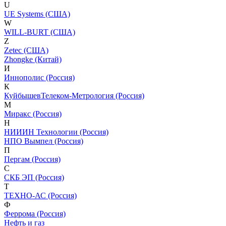
U
UE Systems (США)
W
WILL-BURT (США)
Z
Zetec (США)
Zhongke (Китай)
И
Иннополис (Россия)
К
КуйбышевТелеком-Метрология (Россия)
М
Миракс (Россия)
Н
НИИИН Технологии (Россия)
НПО Вымпел (Россия)
П
Пергам (Россия)
С
СКБ ЭП (Россия)
Т
ТЕХНО-АС (Россия)
Ф
Феррома (Россия)
Нефть и газ