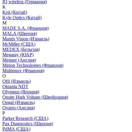
IQ wireless (Германия)
K
Keii (Китай)
Kyle Optics (Китай)
M
MADE S.A. (Франция)
MALA (Швеция)
Mantis Vision (Израиль)
McMiller (США)
MEDEX (Бельгия)
Megaray (ЮАР)
Megger (Англия)
Mirion Technologies (Франция)
Multinnov (Франция)
O
Ofil (Израиль)
Oktanta NDT
Olympus (Япония)
Onsite High Voltage (Швейцария)
Opgal (Израиль)
Ovarro (Англия)
P
Parker Research (США)
Pax Diagnostics (Швеция)
PdMA (США)