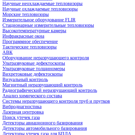
Научные неохлаждаемые тепловизоры
Научные охлаждаемые тепловизоры
Морские тепловизоры
Измерительное оборудование FLIR
Стационарные измерительные тепловизоры
Высокотемпературные камеры
Инфракрасные окна
Программное обеспечение
Тактические тепловизоры
АВК
Оборудование неразрушающего контроля
Ультразвуковые дефектоскопы
Ультразвуковые толщиномеры
Вихретоковые дефектоскопы
Визуальный контроль
Магнитный неразрушающий контроль
Радиографический неразрушающий контроль
Анализ химического состава
Системы неразрушающего контроля труб и прутков
Вибродиагностика
Лазерная центровка
Поиск утечек газа
Детекторы авиационного базирования
Детекторы автомобильного базирования
Детекторы утечек газа для БПЛА