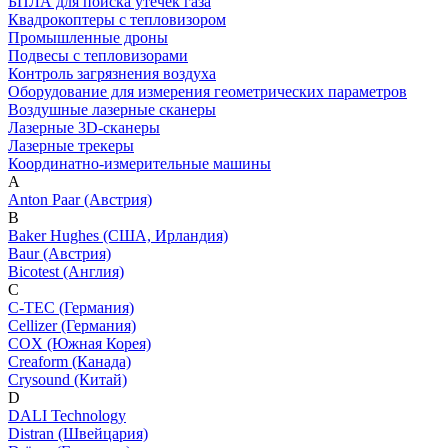
БПЛА для поиска утечек газа
Квадрокоптеры с тепловизором
Промышленные дроны
Подвесы с тепловизорами
Контроль загрязнения воздуха
Оборудование для измерения геометрических параметров
Воздушные лазерные сканеры
Лазерные 3D-сканеры
Лазерные трекеры
Координатно-измерительные машины
A
Anton Paar (Австрия)
B
Baker Hughes (США, Ирландия)
Baur (Австрия)
Bicotest (Англия)
C
C-TEC (Германия)
Cellizer (Германия)
COX (Южная Корея)
Creaform (Канада)
Crysound (Китай)
D
DALI Technology
Distran (Швейцария)