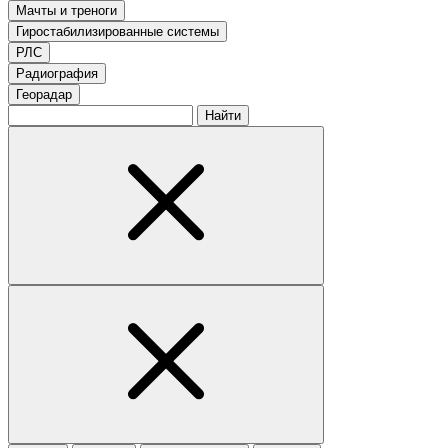
Мачты и треноги
Гиростабилизированные системы
РЛС
Радиография
Георадар
Найти