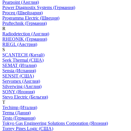
Pearpoint (Англия)
Power Diagnostix Systems (Германия)
Proceq (Швейцария)
Programma Electric (Швеция)
Pruftechnik (Германия)
R
Radiodetection (Англия)
RHEONIK (Германия)
RIEGL (Австрия)
S
SCANTECH (Китай)
Seek Thermal (США)
SEMAT (Италия)
Sensia (Испания)
SENSIT (США)
Servomex (Англия)
Silverwing (Англия)
SONY (Япония)
Stevo Electric (Бельгия)
T
Techimp (Италия)
Terma (Дания)
Testo (Германия)
Tokyo Gas Engineering Solutions Corporation (Япония)
Torrey Pines Logic (США)