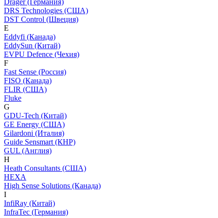
Dräger (Германия)
DRS Technologies (США)
DST Control (Швеция)
E
Eddyfi (Канада)
EddySun (Китай)
EVPU Defence (Чехия)
F
Fast Sense (Россия)
FISO (Канада)
FLIR (США)
Fluke
G
GDU-Tech (Китай)
GE Energy (США)
Gilardoni (Италия)
Guide Sensmart (КНР)
GUL (Англия)
H
Heath Consultants (США)
HEXA
High Sense Solutions (Канада)
I
InfiRay (Китай)
InfraTec (Германия)