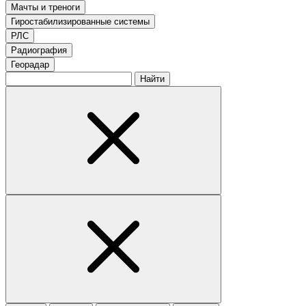
Мачты и треноги
Гиростабилизированные системы
РЛС
Радиография
Георадар
Найти