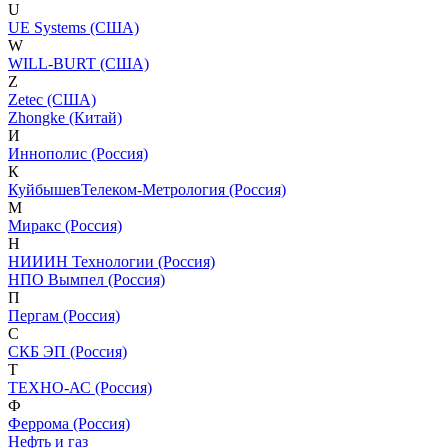
U
UE Systems (США)
W
WILL-BURT (США)
Z
Zetec (США)
Zhongke (Китай)
И
Иннополис (Россия)
К
КуйбышевТелеком-Метрология (Россия)
М
Миракс (Россия)
Н
НИИИН Технологии (Россия)
НПО Вымпел (Россия)
П
Пергам (Россия)
С
СКБ ЭП (Россия)
Т
ТЕХНО-АС (Россия)
Ф
Феррома (Россия)
Нефть и газ