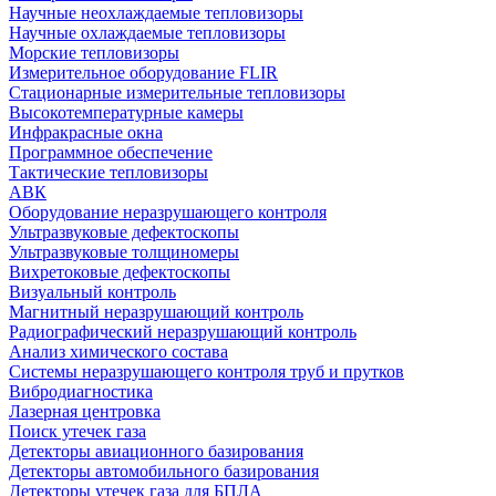
Научные неохлаждаемые тепловизоры
Научные охлаждаемые тепловизоры
Морские тепловизоры
Измерительное оборудование FLIR
Стационарные измерительные тепловизоры
Высокотемпературные камеры
Инфракрасные окна
Программное обеспечение
Тактические тепловизоры
АВК
Оборудование неразрушающего контроля
Ультразвуковые дефектоскопы
Ультразвуковые толщиномеры
Вихретоковые дефектоскопы
Визуальный контроль
Магнитный неразрушающий контроль
Радиографический неразрушающий контроль
Анализ химического состава
Системы неразрушающего контроля труб и прутков
Вибродиагностика
Лазерная центровка
Поиск утечек газа
Детекторы авиационного базирования
Детекторы автомобильного базирования
Детекторы утечек газа для БПЛА