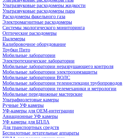
Ультразвуковые расходомеры жидкости
Ультразвуковые расходомеры пара
Расходомеры факельного газа
Электромагнитные расходомеры
Системы экологического мониторинга
Оптические расходомеры
Пылемеры
Калибровочное оборудование
Трубки Пито
Мобильные лаборатории
Электротехнические лаборатории
Мобильные лаборатории неразрушающего контроля
Мобильные лаборатории электрохимзащиты
Мобильные лаборатории ВОЛС
Мобильные лаборатории телеинспекции трубопроводов
Мобильные лаборатории телемеханики и метрологии
Мобильные передвижные мастерские
Ультрафиолетовые камеры
Ручные УФ камеры
УФ-камеры для OEM-интеграции
Авиационные УФ камеры
УФ камеры для БПЛА
Для транспортных средств
Беспилотные летательные аппараты