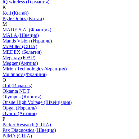
IQ wireless (Германия)
K
Keii (Китай)
Kyle Optics (Китай)
M
MADE S.A. (Франция)
MALA (Швеция)
Mantis Vision (Израиль)
McMiller (США)
MEDEX (Бельгия)
Megaray (ЮАР)
Megger (Англия)
Mirion Technologies (Франция)
Multinnov (Франция)
O
Ofil (Израиль)
Oktanta NDT
Olympus (Япония)
Onsite High Voltage (Швейцария)
Opgal (Израиль)
Ovarro (Англия)
P
Parker Research (США)
Pax Diagnostics (Швеция)
PdMA (США)