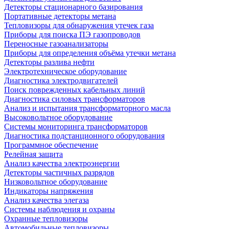
Детекторы стационарного базирования
Портативные детекторы метана
Тепловизоры для обнаружения утечек газа
Приборы для поиска ПЭ газопроводов
Переносные газоанализаторы
Приборы для определения объёма утечки метана
Детекторы разлива нефти
Электротехническое оборудование
Диагностика электродвигателей
Поиск поврежденных кабельных линий
Диагностика силовых трансформаторов
Анализ и испытания трансформаторного масла
Высоковольтное оборудование
Системы мониторинга трансформаторов
Диагностика подстанционного оборудования
Программное обеспечение
Релейная защита
Анализ качества электроэнергии
Детекторы частичных разрядов
Низковольтное оборудование
Индикаторы напряжения
Анализ качества элегаза
Системы наблюдения и охраны
Охранные тепловизоры
Автомобильные тепловизоры