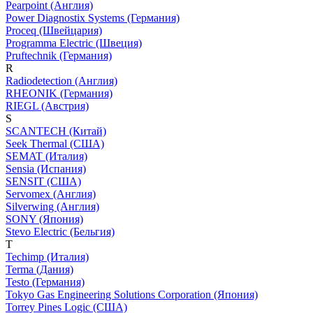
Pearpoint (Англия)
Power Diagnostix Systems (Германия)
Proceq (Швейцария)
Programma Electric (Швеция)
Pruftechnik (Германия)
R
Radiodetection (Англия)
RHEONIK (Германия)
RIEGL (Австрия)
S
SCANTECH (Китай)
Seek Thermal (США)
SEMAT (Италия)
Sensia (Испания)
SENSIT (США)
Servomex (Англия)
Silverwing (Англия)
SONY (Япония)
Stevo Electric (Бельгия)
T
Techimp (Италия)
Terma (Дания)
Testo (Германия)
Tokyo Gas Engineering Solutions Corporation (Япония)
Torrey Pines Logic (США)