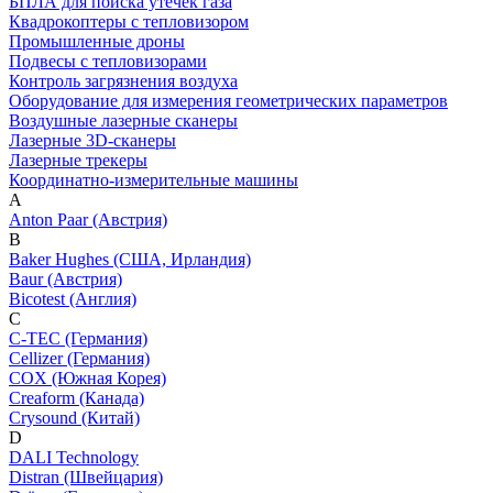
БПЛА для поиска утечек газа
Квадрокоптеры с тепловизором
Промышленные дроны
Подвесы с тепловизорами
Контроль загрязнения воздуха
Оборудование для измерения геометрических параметров
Воздушные лазерные сканеры
Лазерные 3D-сканеры
Лазерные трекеры
Координатно-измерительные машины
A
Anton Paar (Австрия)
B
Baker Hughes (США, Ирландия)
Baur (Австрия)
Bicotest (Англия)
C
C-TEC (Германия)
Cellizer (Германия)
COX (Южная Корея)
Creaform (Канада)
Crysound (Китай)
D
DALI Technology
Distran (Швейцария)