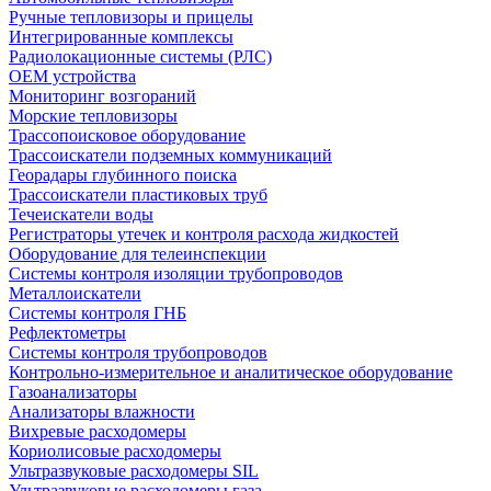
Ручные тепловизоры и прицелы
Интегрированные комплексы
Радиолокационные системы (РЛС)
OEM устройства
Мониторинг возгораний
Морские тепловизоры
Трассопоисковое оборудование
Трассоискатели подземных коммуникаций
Георадары глубинного поиска
Трассоискатели пластиковых труб
Течеискатели воды
Регистраторы утечек и контроля расхода жидкостей
Оборудование для телеинспекции
Cистемы контроля изоляции трубопроводов
Металлоискатели
Системы контроля ГНБ
Рефлектометры
Системы контроля трубопроводов
Контрольно-измерительное и аналитическое оборудование
Газоанализаторы
Анализаторы влажности
Вихревые расходомеры
Кориолисовые расходомеры
Ультразвуковые расходомеры SIL
Ультразвуковые расходомеры газа