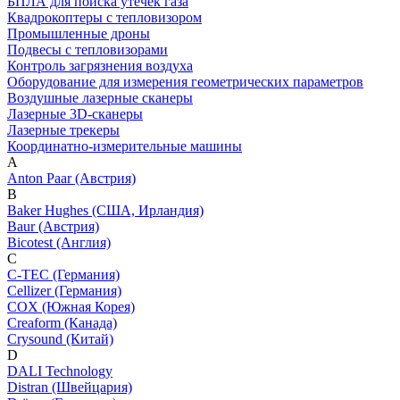
БПЛА для поиска утечек газа
Квадрокоптеры с тепловизором
Промышленные дроны
Подвесы с тепловизорами
Контроль загрязнения воздуха
Оборудование для измерения геометрических параметров
Воздушные лазерные сканеры
Лазерные 3D-сканеры
Лазерные трекеры
Координатно-измерительные машины
A
Anton Paar (Австрия)
B
Baker Hughes (США, Ирландия)
Baur (Австрия)
Bicotest (Англия)
C
C-TEC (Германия)
Cellizer (Германия)
COX (Южная Корея)
Creaform (Канада)
Crysound (Китай)
D
DALI Technology
Distran (Швейцария)