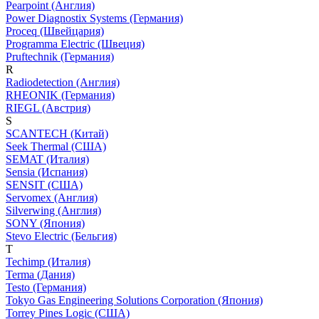
Pearpoint (Англия)
Power Diagnostix Systems (Германия)
Proceq (Швейцария)
Programma Electric (Швеция)
Pruftechnik (Германия)
R
Radiodetection (Англия)
RHEONIK (Германия)
RIEGL (Австрия)
S
SCANTECH (Китай)
Seek Thermal (США)
SEMAT (Италия)
Sensia (Испания)
SENSIT (США)
Servomex (Англия)
Silverwing (Англия)
SONY (Япония)
Stevo Electric (Бельгия)
T
Techimp (Италия)
Terma (Дания)
Testo (Германия)
Tokyo Gas Engineering Solutions Corporation (Япония)
Torrey Pines Logic (США)