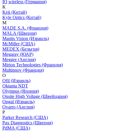
IQ wireless (Германия)
K
Keii (Китай)
Kyle Optics (Китай)
M
MADE S.A. (Франция)
MALA (Швеция)
Mantis Vision (Израиль)
McMiller (США)
MEDEX (Бельгия)
Megaray (ЮАР)
Megger (Англия)
Mirion Technologies (Франция)
Multinnov (Франция)
O
Ofil (Израиль)
Oktanta NDT
Olympus (Япония)
Onsite High Voltage (Швейцария)
Opgal (Израиль)
Ovarro (Англия)
P
Parker Research (США)
Pax Diagnostics (Швеция)
PdMA (США)