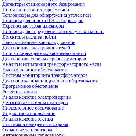
Детекторы стационарного базирования
Портативные детекторы метана
Тепловизоры для обнаружения утечек газа
Приборы для поиска ПЭ газопроводов
Переносные газоанализаторы
Приборы для определения объёма утечки метана
Детекторы разлива нефти
Электротехническое оборудование
Диагностика электродвигателей
Поиск поврежденных кабельных линий
Диагностика силовых трансформаторов
Анализ и испытания трансформаторного масла
Высоковольтное оборудование
Системы мониторинга трансформаторов
Диагностика подстанционного оборудования
Программное обеспечение
Релейная защита
Анализ качества электроэнергии
Детекторы частичных разрядов
Низковольтное оборудование
Индикаторы напряжения
Анализ качества элегаза
Системы наблюдения и охраны
Охранные тепловизоры
Автомобильные тепловизоры