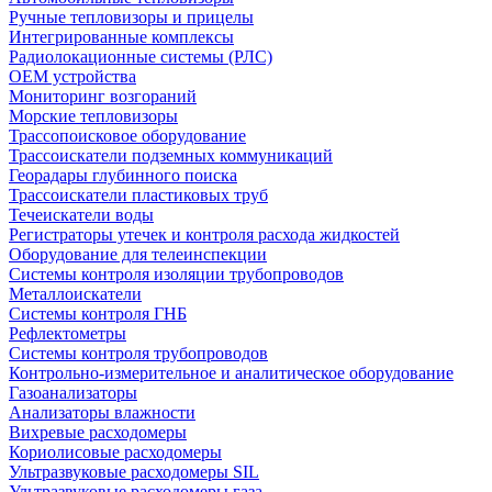
Ручные тепловизоры и прицелы
Интегрированные комплексы
Радиолокационные системы (РЛС)
OEM устройства
Мониторинг возгораний
Морские тепловизоры
Трассопоисковое оборудование
Трассоискатели подземных коммуникаций
Георадары глубинного поиска
Трассоискатели пластиковых труб
Течеискатели воды
Регистраторы утечек и контроля расхода жидкостей
Оборудование для телеинспекции
Cистемы контроля изоляции трубопроводов
Металлоискатели
Системы контроля ГНБ
Рефлектометры
Системы контроля трубопроводов
Контрольно-измерительное и аналитическое оборудование
Газоанализаторы
Анализаторы влажности
Вихревые расходомеры
Кориолисовые расходомеры
Ультразвуковые расходомеры SIL
Ультразвуковые расходомеры газа