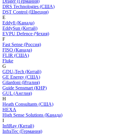
Dräger (Германия)
DRS Technologies (США)
DST Control (Швеция)
E
Eddyfi (Канада)
EddySun (Китай)
EVPU Defence (Чехия)
F
Fast Sense (Россия)
FISO (Канада)
FLIR (США)
Fluke
G
GDU-Tech (Китай)
GE Energy (США)
Gilardoni (Италия)
Guide Sensmart (КНР)
GUL (Англия)
H
Heath Consultants (США)
HEXA
High Sense Solutions (Канада)
I
InfiRay (Китай)
InfraTec (Германия)