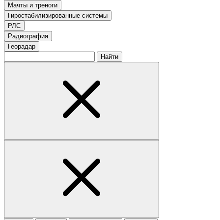
Мачты и треноги
Гиростабилизированные системы
РЛС
Радиография
Георадар
Найти