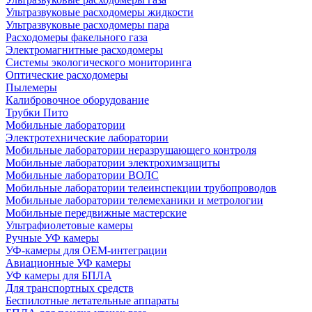
Ультразвуковые расходомеры жидкости
Ультразвуковые расходомеры пара
Расходомеры факельного газа
Электромагнитные расходомеры
Системы экологического мониторинга
Оптические расходомеры
Пылемеры
Калибровочное оборудование
Трубки Пито
Мобильные лаборатории
Электротехнические лаборатории
Мобильные лаборатории неразрушающего контроля
Мобильные лаборатории электрохимзащиты
Мобильные лаборатории ВОЛС
Мобильные лаборатории телеинспекции трубопроводов
Мобильные лаборатории телемеханики и метрологии
Мобильные передвижные мастерские
Ультрафиолетовые камеры
Ручные УФ камеры
УФ-камеры для OEM-интеграции
Авиационные УФ камеры
УФ камеры для БПЛА
Для транспортных средств
Беспилотные летательные аппараты