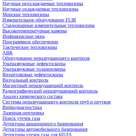
Научные неохлаждаемые тепловизоры
Научные охлаждаемые тепловизоры
Морские тепловизоры
Измерительное оборудование FLIR
Стационарные измерительные тепловизоры
Высокотемпературные камеры
Инфракрасные окна
Программное обеспечение
Тактические тепловизоры
АВК
Оборудование неразрушающего контроля
Ультразвуковые дефектоскопы
Ультразвуковые толщиномеры
Вихретоковые дефектоскопы
Визуальный контроль
Магнитный неразрушающий контроль
Радиографический неразрушающий контроль
Анализ химического состава
Системы неразрушающего контроля труб и прутков
Вибродиагностика
Лазерная центровка
Поиск утечек газа
Детекторы авиационного базирования
Детекторы автомобильного базирования
Детекторы утечек газа для БПЛА