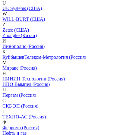
U
UE Systems (США)
W
WILL-BURT (США)
Z
Zetec (США)
Zhongke (Китай)
И
Иннополис (Россия)
К
КуйбышевТелеком-Метрология (Россия)
М
Миракс (Россия)
Н
НИИИН Технологии (Россия)
НПО Вымпел (Россия)
П
Пергам (Россия)
С
СКБ ЭП (Россия)
Т
ТЕХНО-АС (Россия)
Ф
Феррома (Россия)
Нефть и газ