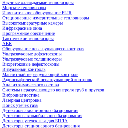
Научные охлаждаемые тепловизоры
Морские тепловизоры
Измерительное оборудование FLIR
Стационарные измерительные тепловизоры
Высокотемпературные камеры
Инфракрасные окна
Программное обеспечение
Тактические тепловизоры
АВК
Оборудование неразрушающего контроля
Ультразвуковые дефектоскопы
Ультразвуковые толщиномеры
Вихретоковые дефектоскопы
Визуальный контроль
Магнитный неразрушающий контроль
Радиографический неразрушающий контроль
Анализ химического состава
Системы неразрушающего контроля труб и прутков
Вибродиагностика
Лазерная центровка
Поиск утечек газа
Детекторы авиационного базирования
Детекторы автомобильного базирования
Детекторы утечек газа для БПЛА
Детекторы стационарного базирования