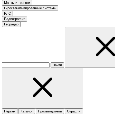
Мачты и треноги
Гиростабилизированные системы
РЛС
Радиография
Георадар
Найти
Пергам
Каталог
Производители
Отрасли