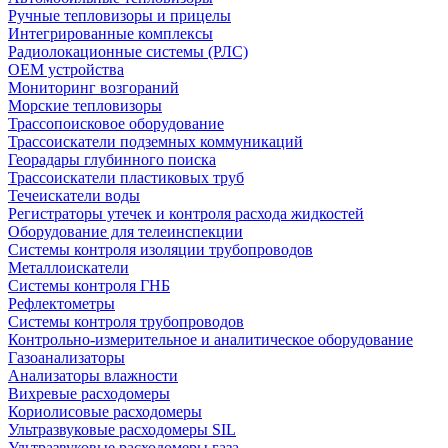
Ручные тепловизоры и прицелы
Интегрированные комплексы
Радиолокационные системы (РЛС)
OEM устройства
Мониторинг возгораний
Морские тепловизоры
Трассопоисковое оборудование
Трассоискатели подземных коммуникаций
Георадары глубинного поиска
Трассоискатели пластиковых труб
Течеискатели воды
Регистраторы утечек и контроля расхода жидкостей
Оборудование для телеинспекции
Cистемы контроля изоляции трубопроводов
Металлоискатели
Системы контроля ГНБ
Рефлектометры
Системы контроля трубопроводов
Контрольно-измерительное и аналитическое оборудование
Газоанализаторы
Анализаторы влажности
Вихревые расходомеры
Кориолисовые расходомеры
Ультразвуковые расходомеры SIL
Ультразвуковые расходомеры газа