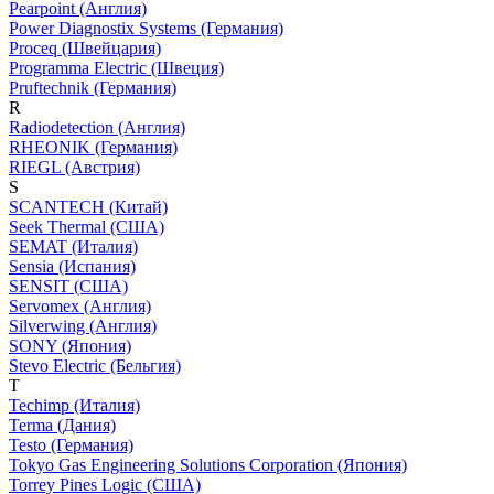
Pearpoint (Англия)
Power Diagnostix Systems (Германия)
Proceq (Швейцария)
Programma Electric (Швеция)
Pruftechnik (Германия)
R
Radiodetection (Англия)
RHEONIK (Германия)
RIEGL (Австрия)
S
SCANTECH (Китай)
Seek Thermal (США)
SEMAT (Италия)
Sensia (Испания)
SENSIT (США)
Servomex (Англия)
Silverwing (Англия)
SONY (Япония)
Stevo Electric (Бельгия)
T
Techimp (Италия)
Terma (Дания)
Testo (Германия)
Tokyo Gas Engineering Solutions Corporation (Япония)
Torrey Pines Logic (США)