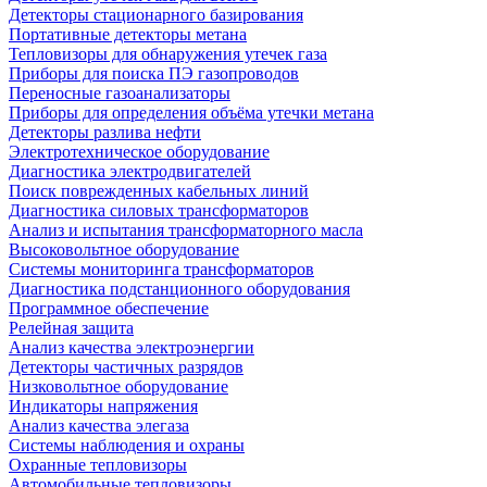
Детекторы стационарного базирования
Портативные детекторы метана
Тепловизоры для обнаружения утечек газа
Приборы для поиска ПЭ газопроводов
Переносные газоанализаторы
Приборы для определения объёма утечки метана
Детекторы разлива нефти
Электротехническое оборудование
Диагностика электродвигателей
Поиск поврежденных кабельных линий
Диагностика силовых трансформаторов
Анализ и испытания трансформаторного масла
Высоковольтное оборудование
Системы мониторинга трансформаторов
Диагностика подстанционного оборудования
Программное обеспечение
Релейная защита
Анализ качества электроэнергии
Детекторы частичных разрядов
Низковольтное оборудование
Индикаторы напряжения
Анализ качества элегаза
Системы наблюдения и охраны
Охранные тепловизоры
Автомобильные тепловизоры