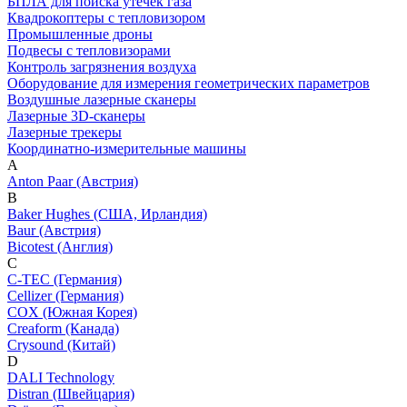
БПЛА для поиска утечек газа
Квадрокоптеры с тепловизором
Промышленные дроны
Подвесы с тепловизорами
Контроль загрязнения воздуха
Оборудование для измерения геометрических параметров
Воздушные лазерные сканеры
Лазерные 3D-сканеры
Лазерные трекеры
Координатно-измерительные машины
A
Anton Paar (Австрия)
B
Baker Hughes (США, Ирландия)
Baur (Австрия)
Bicotest (Англия)
C
C-TEC (Германия)
Cellizer (Германия)
COX (Южная Корея)
Creaform (Канада)
Crysound (Китай)
D
DALI Technology
Distran (Швейцария)