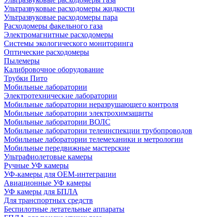
Ультразвуковые расходомеры жидкости
Ультразвуковые расходомеры пара
Расходомеры факельного газа
Электромагнитные расходомеры
Системы экологического мониторинга
Оптические расходомеры
Пылемеры
Калибровочное оборудование
Трубки Пито
Мобильные лаборатории
Электротехнические лаборатории
Мобильные лаборатории неразрушающего контроля
Мобильные лаборатории электрохимзащиты
Мобильные лаборатории ВОЛС
Мобильные лаборатории телеинспекции трубопроводов
Мобильные лаборатории телемеханики и метрологии
Мобильные передвижные мастерские
Ультрафиолетовые камеры
Ручные УФ камеры
УФ-камеры для OEM-интеграции
Авиационные УФ камеры
УФ камеры для БПЛА
Для транспортных средств
Беспилотные летательные аппараты