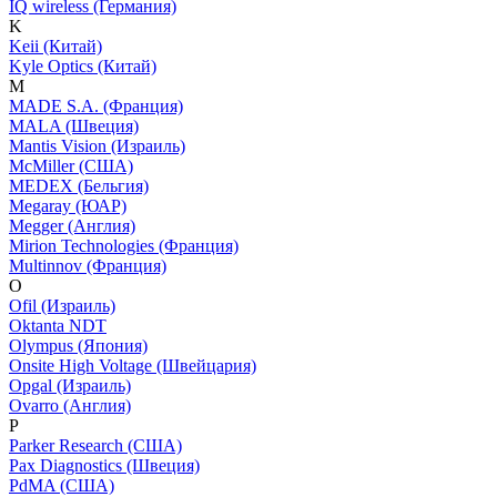
IQ wireless (Германия)
K
Keii (Китай)
Kyle Optics (Китай)
M
MADE S.A. (Франция)
MALA (Швеция)
Mantis Vision (Израиль)
McMiller (США)
MEDEX (Бельгия)
Megaray (ЮАР)
Megger (Англия)
Mirion Technologies (Франция)
Multinnov (Франция)
O
Ofil (Израиль)
Oktanta NDT
Olympus (Япония)
Onsite High Voltage (Швейцария)
Opgal (Израиль)
Ovarro (Англия)
P
Parker Research (США)
Pax Diagnostics (Швеция)
PdMA (США)