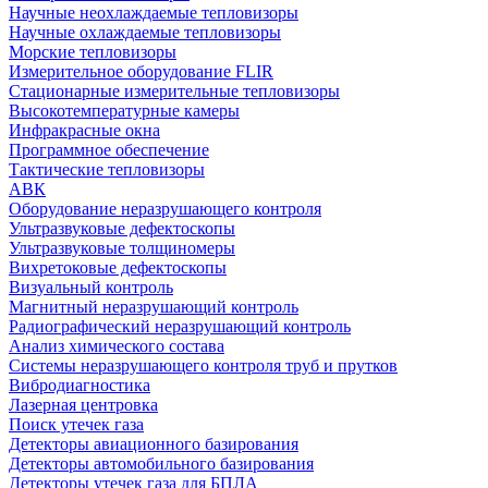
Научные неохлаждаемые тепловизоры
Научные охлаждаемые тепловизоры
Морские тепловизоры
Измерительное оборудование FLIR
Стационарные измерительные тепловизоры
Высокотемпературные камеры
Инфракрасные окна
Программное обеспечение
Тактические тепловизоры
АВК
Оборудование неразрушающего контроля
Ультразвуковые дефектоскопы
Ультразвуковые толщиномеры
Вихретоковые дефектоскопы
Визуальный контроль
Магнитный неразрушающий контроль
Радиографический неразрушающий контроль
Анализ химического состава
Системы неразрушающего контроля труб и прутков
Вибродиагностика
Лазерная центровка
Поиск утечек газа
Детекторы авиационного базирования
Детекторы автомобильного базирования
Детекторы утечек газа для БПЛА