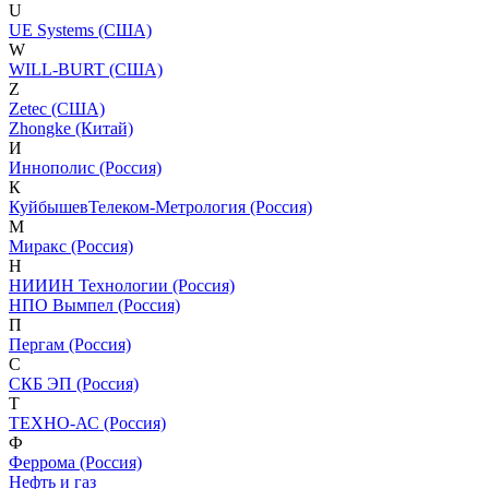
U
UE Systems (США)
W
WILL-BURT (США)
Z
Zetec (США)
Zhongke (Китай)
И
Иннополис (Россия)
К
КуйбышевТелеком-Метрология (Россия)
М
Миракс (Россия)
Н
НИИИН Технологии (Россия)
НПО Вымпел (Россия)
П
Пергам (Россия)
С
СКБ ЭП (Россия)
Т
ТЕХНО-АС (Россия)
Ф
Феррома (Россия)
Нефть и газ