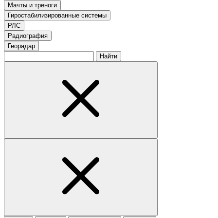
Мачты и треноги
Гиростабилизированные системы
РЛС
Радиография
Георадар
Найти