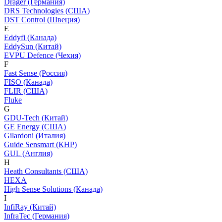
Dräger (Германия)
DRS Technologies (США)
DST Control (Швеция)
E
Eddyfi (Канада)
EddySun (Китай)
EVPU Defence (Чехия)
F
Fast Sense (Россия)
FISO (Канада)
FLIR (США)
Fluke
G
GDU-Tech (Китай)
GE Energy (США)
Gilardoni (Италия)
Guide Sensmart (КНР)
GUL (Англия)
H
Heath Consultants (США)
HEXA
High Sense Solutions (Канада)
I
InfiRay (Китай)
InfraTec (Германия)